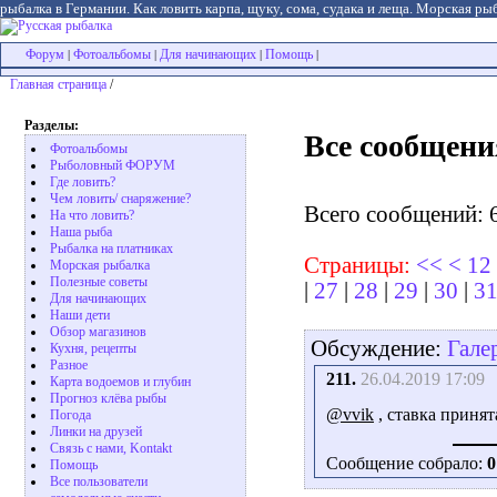
рыбалка в Германии. Как ловить карпа, щуку, сома, судака и леща. Морская рыб
Форум
Фотоальбомы
Для начинающих
Помощь
|
|
|
|
Главная страница
/
Разделы:
Все сообщени
Фотоальбомы
Рыболовный ФОРУМ
Где ловить?
Чем ловить/ снаряжение?
Всего сообщений: 
На что ловить?
Наша рыба
Рыбалка на платниках
Страницы:
<<
<
12
Морская рыбалка
Полезные советы
|
27
|
28
|
29
|
30
|
3
Для начинающих
Наши дети
Обзор магазинов
Обсуждение:
Гале
Кухня, рецепты
Разное
211.
26.04.2019 17:09
Карта водоемов и глубин
Прогноз клёва рыбы
@vvik
, ставка принят
Погода
Линки на друзей
Связь с нами, Kontakt
Сообщение собрало:
0
Помощь
Все пользователи