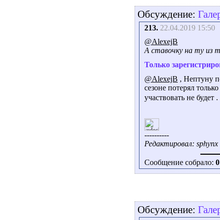
Обсуждение:
Гале
213.
22.04.2019 15:50
@AlexejB
А ставочку на ту из т
Только зарегистриро
@AlexejB
, Нептуну п
сезоне потерял тольк
участвовать не будет 
----------
Редактировал: sphynx 
Сообщение собрало:
0
Обсуждение:
Гале