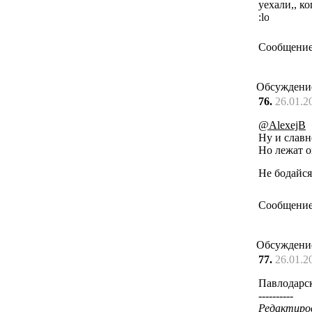
уехали,, к
Сообщение
Обсуждени
76.
26.01.2
@AlexejB
Ну и славн
Но лежат о
Не бодайся
Сообщение
Обсуждени
77.
26.01.2
Павлодарск
----------
Редактирова