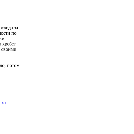
осхода за
мости по
ски
а хребет
о своими
ло, потом
>
>>