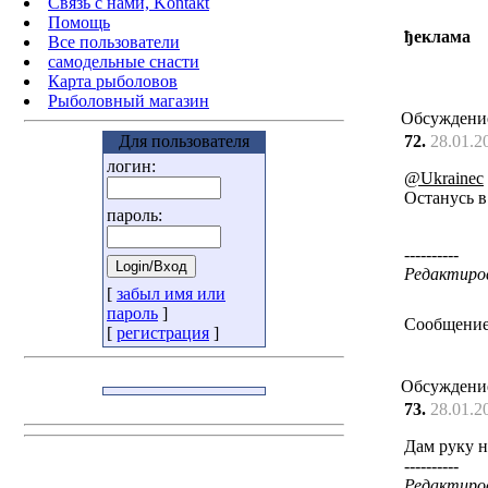
Связь с нами, Kontakt
Помощь
ђеклама
Все пользователи
самодельные снасти
Карта рыболовов
Рыболовный магазин
Обсуждени
Для пользователя
72.
28.01.2
логин:
@Ukrainec
Останусь в 
пароль:
----------
Редактирова
[
забыл имя или
пароль
]
Сообщение
[
регистрация
]
Обсуждени
73.
28.01.2
Дам руку на
----------
Редактирова