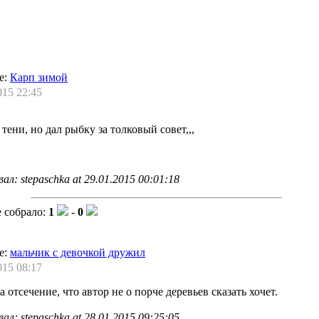
е:
Карп зимой
015 22:45
тени, но дал рыбку за толковый совет,,,
л: stepaschka at 29.01.2015 00:01:18
 собрало:
1
-
0
е:
мальчик с девочкой дружил
015 08:17
 отсечение, что автор не о порче деревьев сказать хочет.
л: stepaschka at 28.01.2015 09:25:05