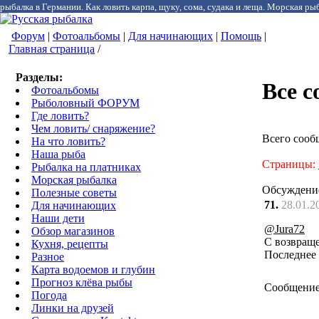
рыбалка в Германии. Как ловить карпа, щуку, сома, судака и леща. Морская рыб
Форум
|
Фотоальбомы
|
Для начинающих
|
Помощь
|
Главная страница
/
Разделы:
Все 
Фотоальбомы
Рыболовный ФОРУМ
Где ловить?
Чем ловить/ снаряжение?
Всего сооб
На что ловить?
Наша рыба
Страницы:
Рыбалка на платниках
Морская рыбалка
Обсуждени
Полезные советы
71.
28.01.2
Для начинающих
Наши дети
@Jura72
Обзор магазинов
С возвращ
Кухня, рецепты
Последнее 
Разное
Карта водоемов и глубин
Прогноз клёва рыбы
Сообщение
Погода
Линки на друзей