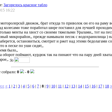
е:
Загорелось красное табло
015 16:22
моторолерскй движок, брат откуда то приволок он его на раму в
над колесами тоже поработал шире поставил для лучшей проходи
к только менты на хвост со своими тяжелыми Уралами,, тот на пе
овый микрорайон,, прежде намывали песок с водохранилища ) н
аберется, остановиться, смотрит и ржет над этими бедолагами с
то в песке по уши сидят,,
ремя было,,
а оборот поймают, курдюк так на пинают что на пару дней хвата
арое,,
 собрало:
0
-
0
<<
<
1
|
2
|
3
|
4
|
5
|
6
|
7
|
8
|
9
|
10
|
11
|
12
|
13
|
14
|
15
|
16
|
17
|
18