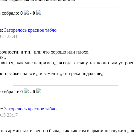
 собрало:
0
-
0
е:
Загорелось красное табло
015 23:41
рочности, и.т.п,, или что хорошо или плохо,,
х,,
вится,, как мне например,,, всегда заглянуть как оно там устрое
то забьет на все ,, и заменит,, от греха подальше,,
 собрало:
0
-
0
е:
Загорелось красное табло
015 23:17
то в армии так известна была,, так как сам в армии не служил ,, 