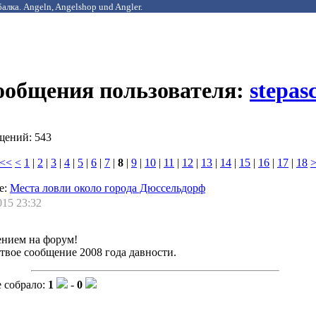
алка. Angeln, Angelshop und Angler.
сообщения пользователя:
stepas
щений: 543
<<
<
1
|
2
|
3
|
4
|
5
|
6
|
7
|
8
|
9
|
10
|
11
|
12
|
13
|
14
|
15
|
16
|
17
|
18
е:
Места ловли около города Дюссельдорф
015 23:32
ением на форум!
твое сообщение 2008 года давности.
 собрало:
1
-
0