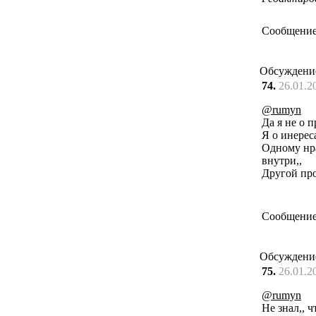
Сообщение
Обсуждени
74.
26.01.2
@rumyn
Да я не о п
Я о инереса
Одному нра
внутри,,
Другой прос
Сообщение
Обсуждени
75.
26.01.2
@rumyn
Не знал,, ч