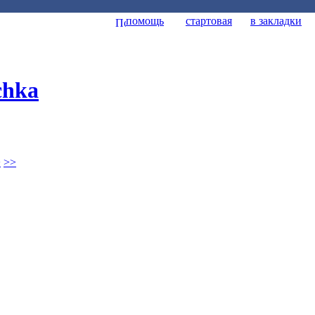
помощь
стартовая
в закладки
chka
>
>>