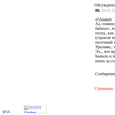
Обсуждени
80.
26.01.2
@Anatoly
Аа, помню 
бабахал , 
песку,, ка
(строили н
песочный з
Уралами,, ч
Эх,,, вот в
Бывало и н
опять за ст
Сообщение
Страницы: