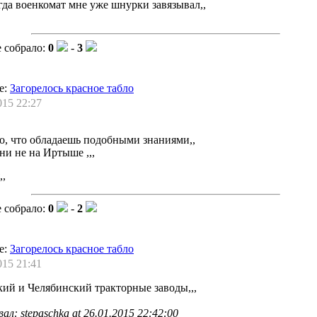
огда военкомат мне уже шнурки завязывал,,
 собрало:
0
-
3
е:
Загорелось красное табло
015 22:27
о, что обладаешь подобными знаниями,,
ни не на Иртыше ,,,
,,
 собрало:
0
-
2
е:
Загорелось красное табло
015 21:41
ий и Челябинский тракторные заводы,,,
л: stepaschka at 26.01.2015 22:42:00