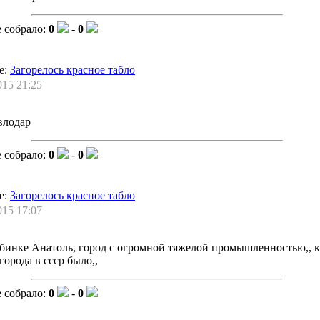
 собрало:
0
-
0
е:
Загорелось красное табло
015 21:25
влодар
 собрало:
0
-
0
е:
Загорелось красное табло
015 17:07
убинке Анатоль, город с огромной тяжелой промышленностью,, 
 города в ссср было,,
 собрало:
0
-
0