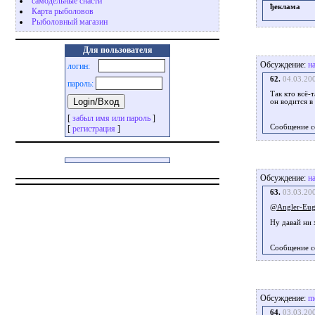
самодельные снасти
ђеклама
Карта рыболовов
Рыболовный магазин
Для пользователя
Обсуждение:
н
логин:
62.
04.03.20
пароль:
Так кто всё-
он водится в
[
забыл имя или пароль
]
Сообщение с
[
регистрация
]
Обсуждение:
н
63.
03.03.20
@Angler-Eu
Ну давай ни 
Сообщение с
Обсуждение:
me
64.
03.03.20