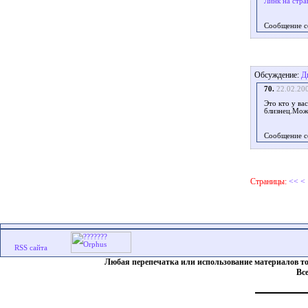
Линк на стра
Сообщение с
Обсуждение:
Д
70.
22.02.20
Это кто у ва
близнец.Мож
Сообщение с
Страницы:
<<
<
Любая перепечатка или использование материалов т
Вс