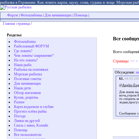
рыбалка в Германии. Как ловить карпа, щуку, сома, судака и леща. Морская рыб
Форум
Фотоальбомы
Для начинающих
Помощь
|
|
|
|
Главная страница
/
Разделы:
Все сообще
Фотоальбомы
Рыболовный ФОРУМ
Где ловить?
Всего сообщений
Чем ловить/ снаряжение?
На что ловить?
Страницы:
<<
<
Наша рыба
Рыбалка на платниках
Обсуждение:
н
Морская рыбалка
Полезные советы
61.
04.03.20
Для начинающих
@Angler-Eu
Наши дети
Для ловли на
Обзор магазинов
ночь,утром б
Кухня, рецепты
то спорить н
Разное
лодки,прогул
Карта водоемов и глубин
Прогноз клёва рыбы
Сообщение с
Погода
Линки на друзей
Связь с нами, Kontakt
Помощь
Все пользователи