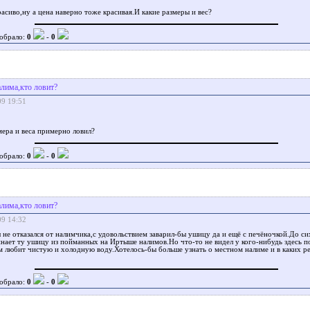
асиво,ну а цена наверно тоже красивая.И какие размеры и вес?
обрало:
0
-
0
алимa,кто ловит?
09 19:51
мера и веса примерно ловил?
обрало:
0
-
0
алимa,кто ловит?
09 14:32
 не отказался от налимчика,с удовольствием заварил-бы ушицу да и ещё с печёночкой.До си
нает ту ушицу из пойманных на Иртыше налимов.Но что-то не видел у кого-нибудь здесь 
 любит чистую и холодную воду.Хотелось-бы больше узнать о местном налиме и в каких ре
обрало:
0
-
0