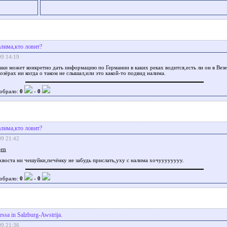
алимa,кто ловит?
09 14:19
таки может конкретно дать информацию по Германии в каких реках водится,есть ли он в Вез
 озёрах ни когда о таком не слышал,или это какой-то подвид налима.
обрало:
0
-
0
алимa,кто ловит?
09 21:42
gen
хвоста ни чешуйки,печёнку не забудь прислать,уху с налима хочуууууууу.
обрало:
0
-
0
ssa in Salzburg-Awstrija.
09 21:36