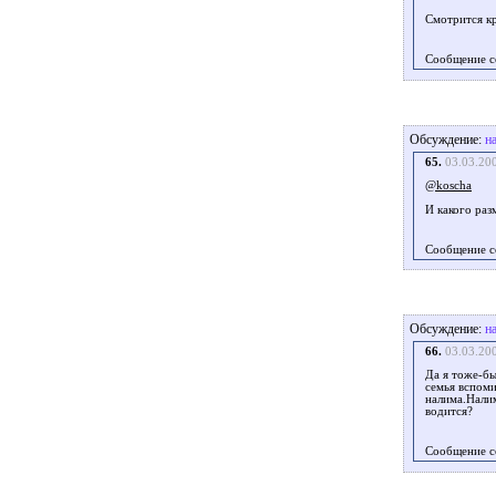
Смотрится кр
Сообщение с
Обсуждение:
н
65.
03.03.20
@koscha
И какого раз
Сообщение с
Обсуждение:
н
66.
03.03.20
Да я тоже-бы
семья вспоми
налима.Налим
водится?
Сообщение с