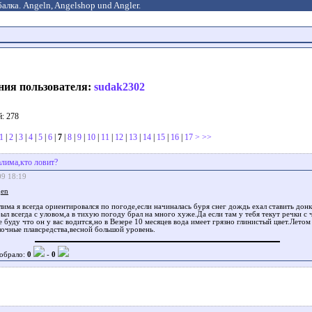
алка. Angeln, Angelshop und Angler.
ния пользователя:
sudak2302
: 278
1
|
2
|
3
|
4
|
5
|
6
|
7
|
8
|
9
|
10
|
11
|
12
|
13
|
14
|
15
|
16
|
17
>
>>
алимa,кто ловит?
09 18:19
gen
лима я всегда ориентировался по погоде,если начиналась буря снег дождь ехал ставить донк
ыл всегда с уловом,а в тихую погоду брал на много хуже.Да если там у тебя текут речки с
е буду что он у вас водится,но в Везере 10 месяцев вода имеет грязно глинистый цвет.Летом
очные плавсредства,весной большой уровень.
обрало:
0
-
0