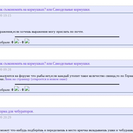
ак съэкономить на кормушках? или Самодельные кормушки.
09 19:15
ражения,если хочешь выражения могу прислать по почте.
обрало:
0
-
0
ак съэкономить на кормушках? или Самодельные кормушки.
09 09:28
жалуются на форуме что рыбы нет,если каждый утопит такое количество свинца,то по Герм
ки.
Линк на страницу (откроется в новом окне)
обрало:
0
-
0
орма для чебураторов.
09 20:29
может что-нибудь подберёшь и переделаешь в место крючка вкладываешь ушки и чебурашка