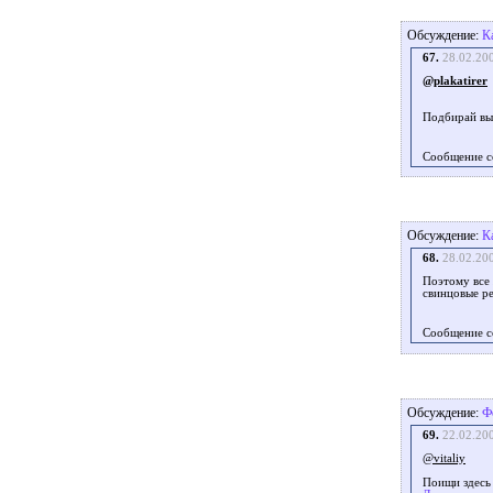
Обсуждение:
К
67.
28.02.20
@plakatirer
Подбирай вы
Сообщение с
Обсуждение:
К
68.
28.02.20
Поэтому все 
свинцовые ре
Сообщение с
Обсуждение:
Ф
69.
22.02.20
@vitaliy
Поищи здесь 