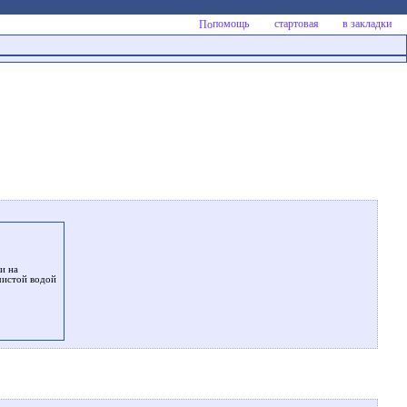
помощь
стартовая
в закладки
и на
 чистой водой