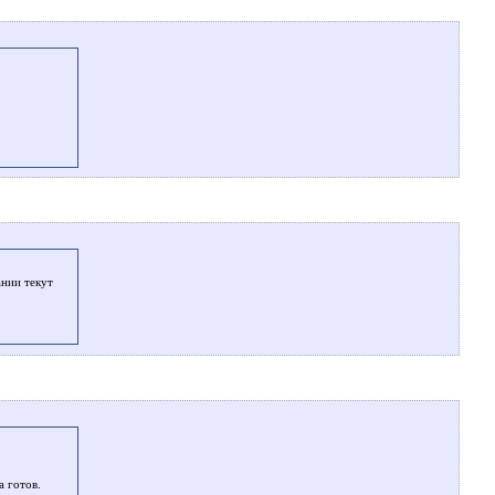
ании текут
 готов.