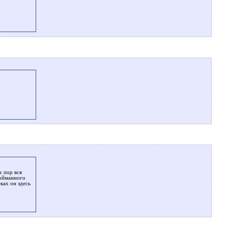
х пор вся
пойманного
ках он здесь