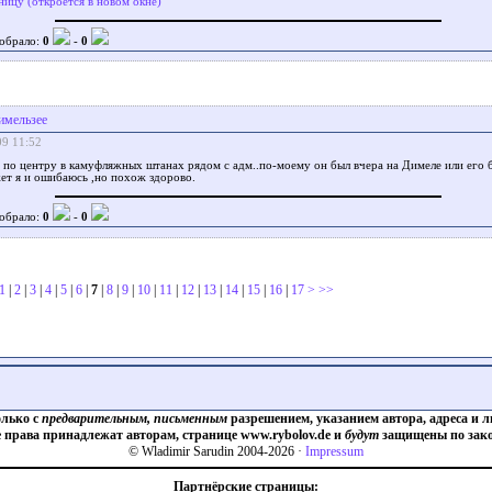
ницу (откроется в новом окне)
обрало:
0
-
0
имельзее
09 11:52
с по центру в камуфляжных штанах рядом с адм..по-моему он был вчера на Димеле или его 
ет я и ошибаюсь ,но похож здорово.
обрало:
0
-
0
1
|
2
|
3
|
4
|
5
|
6
|
7
|
8
|
9
|
10
|
11
|
12
|
13
|
14
|
15
|
16
|
17
>
>>
олько с
предварительным, письменным
разрешением, указанием автора, адреса и л
е права принадлежат авторам, странице www.rybolov.de и
будут
защищены по зако
© Wladimir Sarudin 2004-2026 ·
Impressum
Партнёрские страницы: