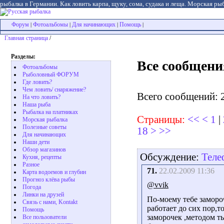
рыбалка в Германии. Как ловить карпа, щуку, сома, судака и леща. Морская рыб
Форум
Фотоальбомы
Для начинающих
Помощь
|
|
|
|
Главная страница
/
Разделы:
Все сообщени
Фотоальбомы
Рыболовный ФОРУМ
Где ловить?
Чем ловить/ снаряжение?
Всего сообщений: 
На что ловить?
Наша рыба
Рыбалка на платниках
Страницы:
<<
<
1
|
Морская рыбалка
Полезные советы
18
>
>>
Для начинающих
Наши дети
Обзор магазинов
Обсуждение:
Теле
Кухня, рецепты
Разное
71.
22.02.2009 11:36
Карта водоемов и глубин
Прогноз клёва рыбы
@vvik
Погода
Линки на друзей
По-моему тебе замороч
Связь с нами, Kontakt
работает до сих пор,т
Помощь
заморочек ,методом т
Все пользователи