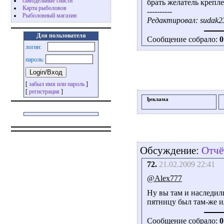
самодельные снасти
брать желатель крепл
Карта рыболовов
----------
Рыболовный магазин
Редактировал: sudak23
Для пользователя
Сообщение собрало:
0
логин:
пароль:
[
забыл имя или пароль
]
[
регистрация
]
ђеклама
Обсуждение:
Отчё
72.
21.02.2009 22:41
@Alex777
Ну вы там и наследил
пятницу был там-же и
Сообщение собрало:
0