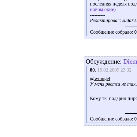
последняя неделя под
новом окне)
----------
Редактировал: sudak23
Сообщение собрало:
0
Обсуждение:
Diem
80.
15.02.2009 23:32
@wrangel
У меня рвется не так л
Кому ты подарил пирс
Сообщение собрало:
0