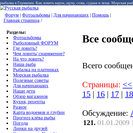
рыбалка в Германии. Как ловить карпа, щуку, сома, судака и леща. Морская рыб
Форум
|
Фотоальбомы
|
Для начинающих
|
Помощь
|
Главная страница
/
Разделы:
Все сообщ
Фотоальбомы
Рыболовный ФОРУМ
Где ловить?
Чем ловить/ снаряжение?
На что ловить?
Всего сообще
Наша рыба
Рыбалка на платниках
Морская рыбалка
Полезные советы
Страницы:
<<
Для начинающих
Наши дети
15
|
16
|
17
|
1
Обзор магазинов
Кухня, рецепты
Разное
Обсуждение:
Карта водоемов и глубин
Прогноз клёва рыбы
121.
01.01.2009 
Погода
Линки на друзей