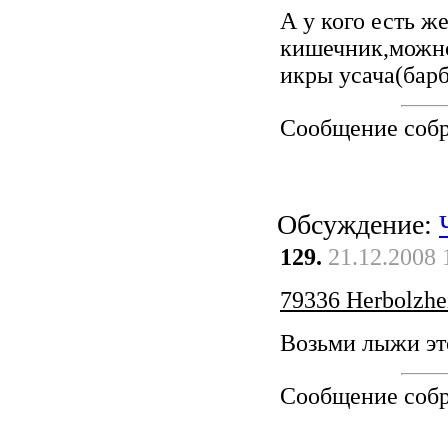
А у кого есть ж
кишечник,можно
икры усача(бар
Сообщение соб
Обсуждение:
129.
21.12.2008 
79336 Herbolzh
Возьми лыжи эт
Сообщение соб