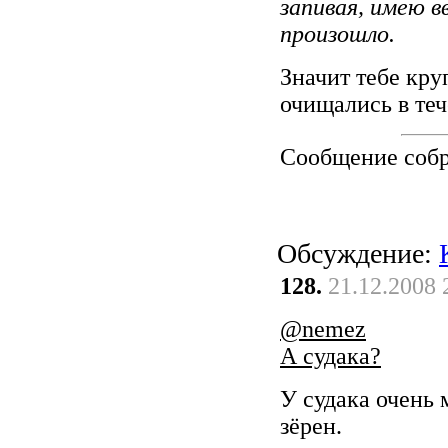
запивая, имею вв
произошло.
Значит тебе кру
очищались в теч
Сообщение соб
Обсуждение:
128.
21.12.2008 
@nemez
А судака?
У судака очень 
зёрен.