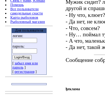
Связь с нами, Kontakt
Мужик сидит? 
Помощь
другой и спраш
Все пользователи
самодельные снасти
- Hу что, клюет
Карта рыболовов
- Да нет, не клю
Рыболовный магазин
- Что, совсем?
Для пользователя
- Hу… поймал ту
логин:
- А что, малень
- Да нет, такой
пароль:
Сообщение соб
[
забыл имя или
пароль
]
[
регистрация
]
ђеклама