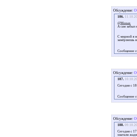
Обсуждение:
О
186.
11.10.2
@Monax
A сам забыл 
С мирной я н
замёрзнешь н
Сообщение с
Обсуждение:
О
187.
10.10.2
Сегодня с 1
Сообщение с
Обсуждение:
О
188.
09.10.2
Сегодня с 17
хватали жадн