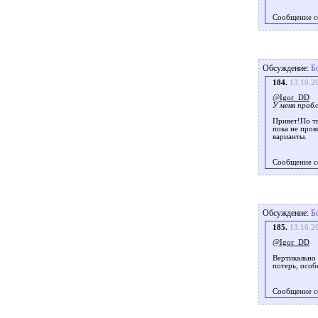
Сообщение с
Обсуждение:
Б
184.
13.10.2
@Igor_DD
У меня пробл
Привет!По тв
пока не пров
варианты.
Сообщение с
Обсуждение:
Б
185.
13.10.2
@Igor_DD
Вертикально 
потерь, особ
Сообщение с