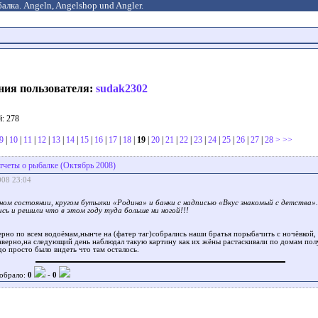
алка. Angeln, Angelshop und Angler.
ния пользователя:
sudak2302
: 278
9
|
10
|
11
|
12
|
13
|
14
|
15
|
16
|
17
|
18
|
19
|
20
|
21
|
22
|
23
|
24
|
25
|
26
|
27
|
28
>
>>
тчеты о рыбалке (Октябрь 2008)
008 23:04
сном состоянии, кругом бутылки «Родина» и банки с надписью «Вкус знакомый с детства»
сь и решили что в этом году туда больше ни ногой!!!
ерно по всем водоёмам,нынче на (фатер таг)собрались наши братья порыбачить с ночёвкой,
аверно,на следующий день наблюдал такую картину как их жёны растаскивали по домам пол
о просто было видеть что там осталось.
обрало:
0
-
0