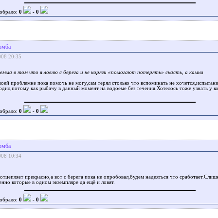
обрало:
0
-
0
омба
008 20:35
емма в том что я ловлю с берега и не коряги «помогают потерять» снасть, а камни
оей проблемне пока помочь не могу,сам терял столько что вспоминать не хочется,испытани
одил,потому как рыбачу в данный момент на водоёме без течения.Хотелось тоже узнать у ко
обрало:
0
-
0
омба
008 10:34
отцепляет прекрасно,а вот с берега пока не опробовал,будем надеяться что сработает.Сли
енно которые в одном экземпляре да ещё и ловят.
обрало:
0
-
0