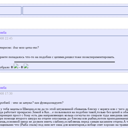
омба
008 22:45
тересно: дла чего цепи-то?
ернете попадалось что-то на подобии с цепями,решил тоже поэкспериментировать.
обрало:
0
-
0
омба
008 17:30
робней : что за штука? как функционирует?
у тебя зацепы в Швеции,если да то этой штуковиной сбиваешь блесну с коряги или с чего д
ьда работает прекрасно.Зимой в Каз....е пользовался на подобии такой,только без цепей и об
 принцип прост с боку есть два направляющих кольца согнуты по спирали туда заводишь шн
при помощи второго шнура на отцепе опускаешь до блесны или рыбки,потом приподнимаеш
аешь,основной шнур не должен иметь слабину,ослабляешь перед самым касанием отцепа.А 
ищниками что (Рыба спала) под ним нет окна для коментария,а вобще спят хорошо на травке