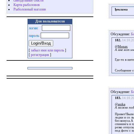
самодельные снасти
Карта рыболовов
Рыболовный магазин
ђеклама
Для пользователя
логин:
Обсуждение:
Б
пароль:
182.
14.10.2
@Monax
[
забыл имя или пароль
]
А мне вот ин
[
регистрация
]
Где-то в инт
Сообщение с
Обсуждение:
Б
183.
14.10.2
@anika
А можно под
Привет!Были 
лодки и со л
без конуса.А
спининга и 
резко отпуск
под фото с х