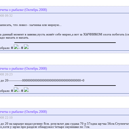
тчеты о рыбалке (Октябрь 2008)
008 09:32
написать, что ловил - хычника или мирную...
а данный момент в завязке,пусть живёт себе мирно,а вот за ХЫЧНИКОМ охота побегать (се
адо махать и махать.
обрало:
0
-
0
тчеты о рыбалке (Октябрь 2008)
008 20:23
8 до 20------------0000000000000000000000000000000000=0
обрало:
0
-
0
тчеты о рыбалке (Октябрь 2008)
008 22:10
 до 20 на карьере кидал резину 8см. результат два судака 70 и 57одна щучка 56см.Ступенча
о,хотя у щуки при разделе обнаружил четыре окунишки по 7см.