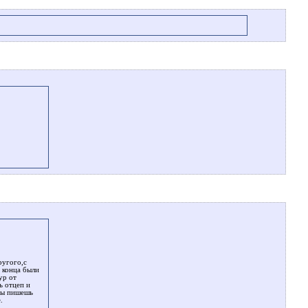
ругого,с
а конца были
ур от
ь отцеп и
ты пишешь
.