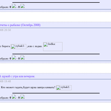
обрало:
0
-
0
тчеты о рыбалке (Октябрь 2008)
008 20:50
 с берега
,или с лодки.
обрало:
0
-
0
А щукой с утра или вечером.
008 19:48
 Кто может гадать,будет щука завтра клевать?
обрало:
0
-
0