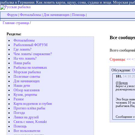
рыбалка в Германии. Как ловить карпа, щуку, сома, судака и леща. Морская рыб
Форум
Фотоальбомы
Для начинающих
Помощь
|
|
|
|
Главная страница
/
Разделы:
Все сообще
Фотоальбомы
Рыболовный ФОРУМ
Где ловить?
Всего сообщений
Чем ловить/ снаряжение?
На что ловить?
Страницы:
<<
<
Наша рыба
Рыбалка на платниках
Обсуждение:
О
Морская рыбалка
Полезные советы
181.
14.10.2
Для начинающих
@Argon
Наши дети
Берег в ужа
разочаровали
Обзор магазинов
Кухня, рецепты
Разное
Эта беда нав
человек 10 н
Карта водоемов и глубин
рыбачков.Над
Прогноз клёва рыбы
Погода
Линки на друзей
Сообщение с
Связь с нами, Kontakt
Помощь
Все пользователи