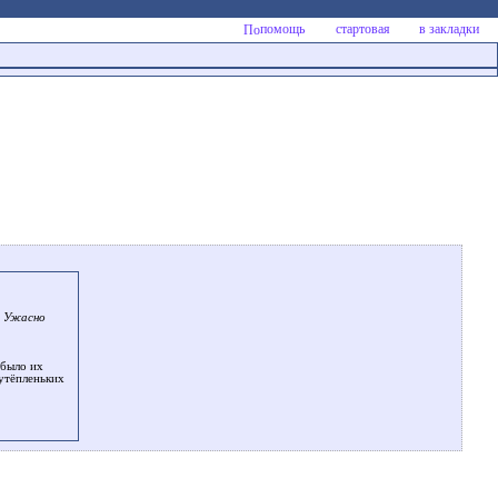
помощь
стартовая
в закладки
. Ужасно
 было их
утёпленьких