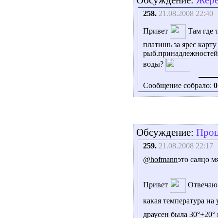
258.
21.08.2008 22:40
Привет
Там где 
платишь за ярес карт
рыб.принадлежностей 
воды?
Сообщение собрало:
0
Обсуждение:
Проц
259.
21.08.2008 22:17
@hofmann
это салцо м
Привет
Отвечаю 
какая температура на
драусен была 30°+20°