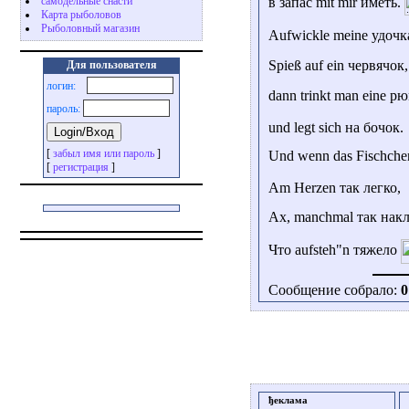
в запас mit mir иметь.
самодельные снасти
Карта рыболовов
Рыболовный магазин
Аufwickle meine удочк
Spieß auf ein червячок,
Для пользователя
логин:
dann trinkt man eine 
пароль:
und legt sich на бочок.
[
забыл имя или пароль
]
Und wenn das Fischch
[
регистрация
]
Am Herzen так легко,
Ах, manchmal так на
Что aufsteh"n тяжело
Сообщение собрало:
0
ђеклама