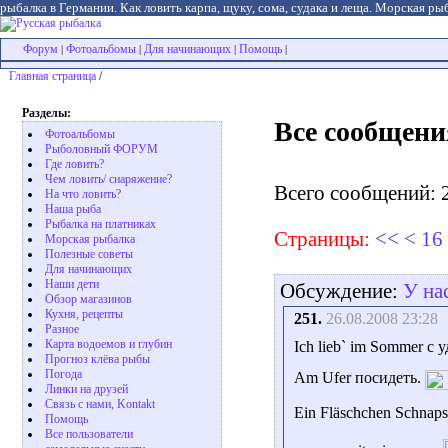
рыбалка в Германии. Как ловить карпа, щуку, сома, судака и леща. Морская рыб
Форум
Фотоальбомы
Для начинающих
Помощь
|
|
|
|
Главная страница
/
Разделы:
Все сообщени
Фотоальбомы
Рыболовный ФОРУМ
Где ловить?
Чем ловить/ снаряжение?
Всего сообщений: 
На что ловить?
Наша рыба
Рыбалка на платниках
Страницы:
<<
<
16
Морская рыбалка
Полезные советы
Для начинающих
Наши дети
Обсуждение:
У нас
Обзор магазинов
Кухня, рецепты
251.
26.08.2008 23:28
Разное
Карта водоемов и глубин
Ich lieb` im Sommer с 
Прогноз клёва рыбы
Погода
Am Ufer посидеть.
Линки на друзей
Связь с нами, Kontakt
Ein Fläschchen Schnap
Помощь
Все пользователи