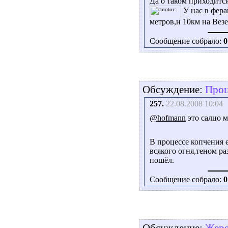
Да о таком приходитс
У нас в фера
метров,и 10км на Вез
Сообщение собрало:
0
Обсуждение:
Проц
257.
22.08.2008 10:04
@hofmann
это салцо м
В процессе копчения 
всякого огня,теном р
пошёл.
Сообщение собрало:
0
Обсуждение:
Жере