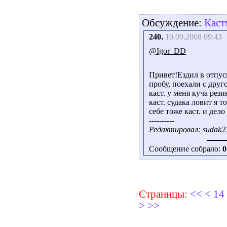
Обсуждение:
Каст
240.
10.09.2008 09:43
@Igor_DD
Привет!Ездил в отпуск
пробу, поехали с друг
каст. у меня куча ре
каст. судака ловит я
себе тоже каст. и дело
----------
Редактировал: sudak23
Сообщение собрало:
0
Страницы:
<<
<
14
>
>>