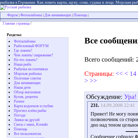
рыбалка в Германии. Как ловить карпа, щуку, сома, судака и леща. Морская рыб
Форум
Фотоальбомы
Для начинающих
Помощь
|
|
|
|
Главная страница
/
Разделы:
Все сообщени
Фотоальбомы
Рыболовный ФОРУМ
Где ловить?
Чем ловить/ снаряжение?
Всего сообщений: 
На что ловить?
Наша рыба
Рыбалка на платниках
Страницы:
<<
<
14
Морская рыбалка
Полезные советы
>
>>
Для начинающих
Наши дети
Обзор магазинов
Обсуждение:
Ура!
Кухня, рецепты
Разное
231.
14.09.2008 22:41
Карта водоемов и глубин
Прогноз клёва рыбы
Привет! Не могу поня
Погода
позвоночник со сторо
Линки на друзей
Связь с нами, Kontakt
дно над теном цельно
Помощь
Все пользователи
Сообщение собрало:
0