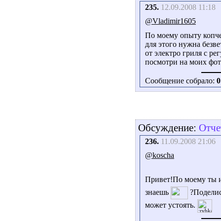
235.
12.09.2008 11:18
@Vladimir1605
По моему опыту копче
для этого нужна безве
от электро гриля с р
посмотри на моих фот
Сообщение собрало:
0
Обсуждение:
Отче
236.
11.09.2008 21:06
@koscha
Привет!По моему ты 
знаешь
?Поделис
может устоять.