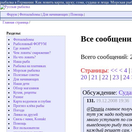
рыбалка в Германии. Как ловить карпа, щуку, сома, судака и леща. Морская рыб
Форум
Фотоальбомы
Для начинающих
Помощь
|
|
|
|
Главная страница
/
Разделы:
Все сообщени
Фотоальбомы
Рыболовный ФОРУМ
Где ловить?
Чем ловить/ снаряжение?
Всего сообщений: 
На что ловить?
Наша рыба
Рыбалка на платниках
Страницы:
<<
<
4
|
Морская рыбалка
Полезные советы
20
|
21
|
22
|
23
|
24
Для начинающих
Наши дети
Обзор магазинов
Обсуждение:
Суда
Кухня, рецепты
Разное
131.
19.12.2008 19:36
Карта водоемов и глубин
Прогноз клёва рыбы
@Drunja
главное полу
Погода
тут уж надо подумать
Линки на друзей
Связь с нами, Kontakt
много уступает по сод
Помощь
выведенную рыбу тож
Все пользователи
каждый решает сам, 