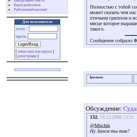
самодельные снасти
Карта рыболовов
Полностью с тобой сог
Рыболовный магазин
может сказать чем на
птичьим гриппом и воо
Для пользователя
мясце которое выращ
такого.
логин:
пароль:
Сообщение собрало:
0
[
забыл имя или пароль
]
[
регистрация
]
ђеклама
Обсуждение:
Суда
132.
19.12.2008 13:51
@Mischin
Ну Зачем ты так?