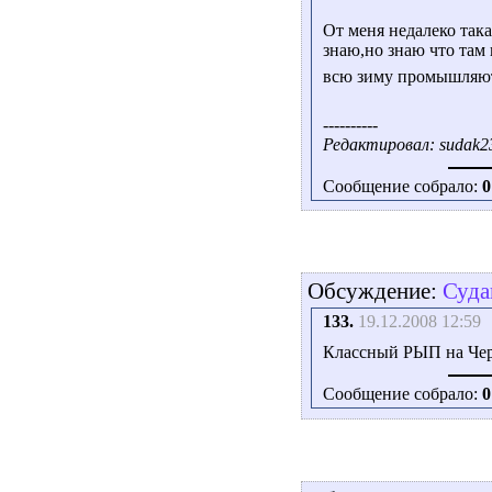
От меня недалеко така
знаю,но знаю что там 
всю зиму промышляю
----------
Редактировал: sudak23
Сообщение собрало:
0
Обсуждение:
Суда
133.
19.12.2008 12:59
Классный РЫП на Чер
Сообщение собрало:
0