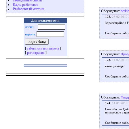
самодельные снасти
Карта рыболовов
Рыболовный магазин
Обсуждение:
berkl
122.
23.02.2010 
Для пользователя
Здравствуйте,а F
логин:
Сообщение собр
пароль:
[
забыл имя или пароль
]
[
регистрация
]
Обсуждение:
Прод
123.
14.02.2010 
какой размер?
Сообщение собр
Обсуждение:
Фидер
124.
11.01.2010 
Спасибо ,но Quic
интересное в це
Сообщение собр