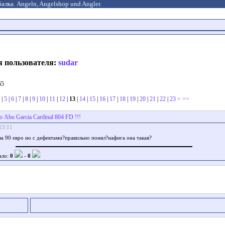
алка. Angeln, Angelshop und Angler.
я пользователя:
sudar
65
|
5
|
6
|
7
|
8
|
9
|
10
|
11
|
12
|
13
|
14
|
15
|
16
|
17
|
18
|
19
|
20
|
21
|
22
|
23
>
>>
 Abu Garcia Cardinal 804 FD !!!
23:11
 за 90 евро но с дефектами?правильно понял?нафига она такая?
ало:
0
-
0