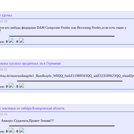
 удочка
19:29
тся кто нибудь фидерами DAM Composite Feeder или Browning Feeder,если есть такие у
?
ало:
0
-
0
ашка грузило продаеться ли в Германии
19:52
shop.ebay.de/meerundangeln1_Rundkopfe_W0QQ_fsubZ11989503QQ_sidZ523599623QQ_trksid
ало:
0
-
0
 земляков из сибири Кемеровская область
20:36
. Анжеро-Судженск,Привет Земляк!!!
ало:
0
-
0