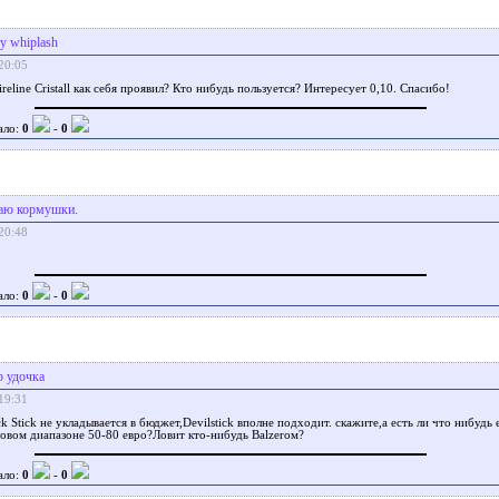
ey whiplash
20:05
ireline Cristall как себя проявил? Кто нибудь пользуется? Интересует 0,10. Спасибо!
ало:
0
-
0
аю кормушки.
20:48
ало:
0
-
0
 удочка
19:31
k Stick не укладывается в бюджет,Devilstick вполне подходит. скажите,а есть ли что нибудь 
новом диапазоне 50-80 евро?Ловит кто-нибудь Balzerом?
ало:
0
-
0