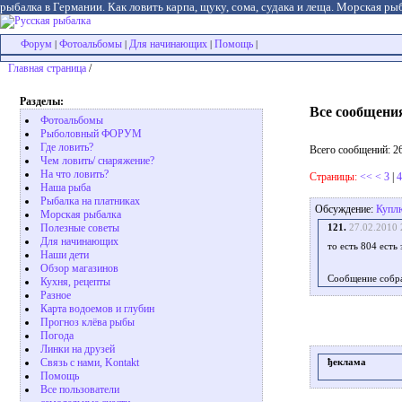
рыбалка в Германии. Как ловить карпа, щуку, сома, судака и леща. Морская рыб
Форум
Фотоальбомы
Для начинающих
Помощь
|
|
|
|
Главная страница
/
Разделы:
Все сообщени
Фотоальбомы
Рыболовный ФОРУМ
Где ловить?
Всего сообщений: 2
Чем ловить/ снаряжение?
На что ловить?
Страницы:
<<
<
3
|
4
Наша рыба
Рыбалка на платниках
Обсуждение:
Куплю
Морская рыбалка
Полезные советы
121.
27.02.2010 
Для начинающих
то есть 804 есть
Наши дети
Обзор магазинов
Сообщение собр
Кухня, рецепты
Разное
Карта водоемов и глубин
Прогноз клёва рыбы
Погода
Линки на друзей
Связь с нами, Kontakt
ђеклама
Помощь
Все пользователи