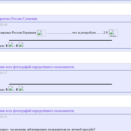
рогноз.Россия-Словения.
20:46
зировал Россия-Германия
.............................что ж,попробую.........2:0
ало:
0
-
0
ние всех фотографий определённого пользователя.
10:37
ало:
0
-
0
ние всех фотографий определённого пользователя.
10:31
опрос- ты можешь заблокировать пользователя по личной просьбе?