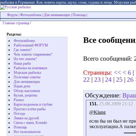
рыбалка в Германии. Как ловить карпа, щуку, сома, судака и леща. Морская рыб
Форум
Фотоальбомы
Для начинающих
Помощь
|
|
|
|
Главная страница
/
Разделы:
Все сообщени
Фотоальбомы
Рыболовный ФОРУМ
Где ловить?
Чем ловить/ снаряжение?
Всего сообщений: 
На что ловить?
Наша рыба
Рыбалка на платниках
Страницы:
<<
<
6
|
Морская рыбалка
Полезные советы
22
|
23
|
24
|
25
|
26
Для начинающих
Наши дети
Обзор магазинов
Обсуждение:
Вращ
Кухня, рецепты
Разное
151.
25.08.2009 21:12
Карта водоемов и глубин
Прогноз клёва рыбы
@Klang
Погода
Линки на друзей
если бы он был не при
Связь с нами, Kontakt
эксплуатации.А палке 
Помощь
Все пользователи