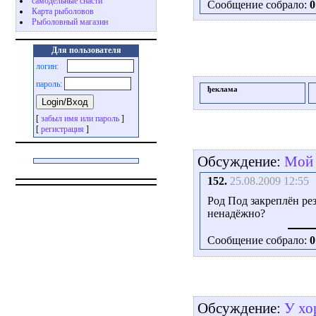
самодельные снасти
Сообщение собрало:
0
Карта рыболовов
Рыболовный магазин
Для пользователя
логин:
пароль:
ђеклама
[
забыл имя или пароль
]
[
регистрация
]
Обсуждение:
Moй 
152.
25.08.2009 12:55
Род Под закреплён ре
ненадёжно?
Сообщение собрало:
0
Обсуждение:
У хо