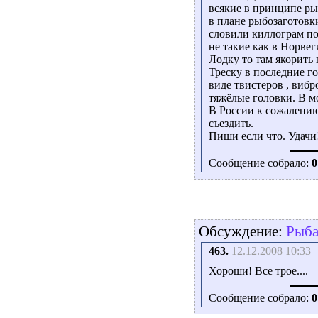
всякие в принципе рыб
в плане рыбозаготовки 
словили киллограм по 
не такие как в Норвеги
Лодку то там якорить н
Треску в последние г
виде твистеров , виб
тяжёлые головки. В м
В России к сожалению 
съездить.
Пиши если что. Удачи
Сообщение собрало:
0
Обсуждение:
Рыба
463.
12.12.2008 10:33
Хороши! Все трое....
Сообщение собрало:
0