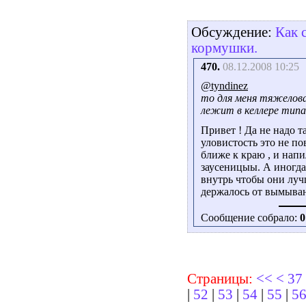
Обсуждение:
Как 
кормушки.
470.
08.12.2008 10:25
@tyndinez
то для меня тяжелова
лежит в келлере типа
Привет ! Да не надо т
уловистость это не по
ближе к краю , и нап
заусеницыы. А иногда
внутрь чтобы они луч
держалось от вымыван
Сообщение собрало:
0
Страницы:
<<
<
37
|
52
|
53
|
54
|
55
|
5