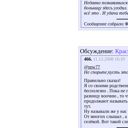
Недавно познакомился
больницу здесь угодил
всё это . И удачи теб
Сообщение собрало:
0
Обсуждение:
Крас
466.
11.12.2008 16:10
@nrw77
Не спорьте,пусть это
Правильно сказал!
Я со своими родствен
бесполезно . Пока не
разницу воочию , то ч
продолжают называть 
тут.
Ну называли же у нас
От многих слышал , а
селёкой. Вот такой сле