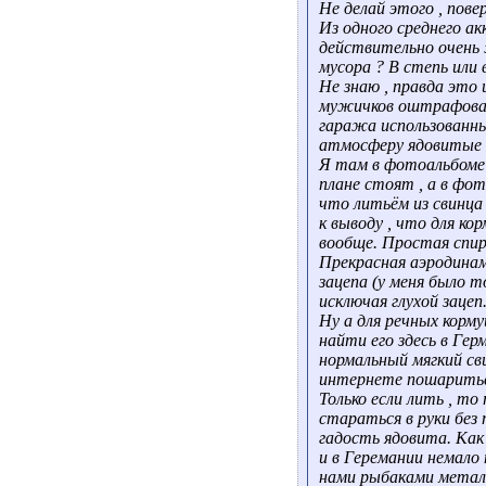
Не делай этого , пове
Из одного среднего ак
действительно очень ж
мусора ? В степь или 
Не знаю , правда это 
мужичков оштрафовали
гаража использованн
атмосферу ядовитые 
Я там в фотоальбоме 
плане стоят , а в фот
что литьём из свинца 
к выводу , что для ко
вообще. Простая спир
Прекрасная аэродинами
зацепа (у меня было т
исключая глухой зацеп
Ну а для речных корму
найти его здесь в Гер
нормальный мягкий сви
интернете пошаритьс
Только если лить , то
стараться в руки без
гадость ядовита. Как 
и в Геремании немало 
нами рыбаками метал