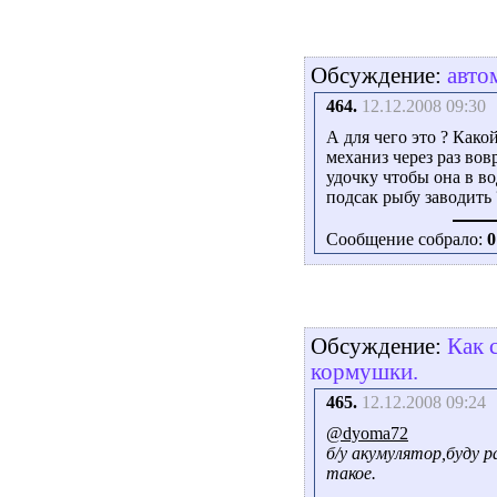
Обсуждение:
авто
464.
12.12.2008 09:30
А для чего это ? Како
механиз через раз вов
удочку чтобы она в во
подсак рыбу заводить 
Сообщение собрало:
0
Обсуждение:
Как 
кормушки.
465.
12.12.2008 09:24
@dyoma72
б/у акумулятор,буду 
такое.