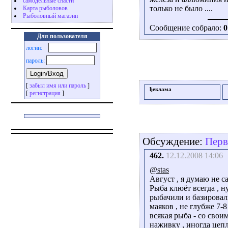
самодельные снасти
только не было ....
Карта рыболовов
Рыболовный магазин
Сообщение собрало:
0
Для пользователя
логин:
пароль:
[
забыл имя или пароль
]
ђеклама
[
регистрация
]
Обсуждение:
Перв
462.
12.12.2008 14:06
@stas
Август , я думаю не с
Рыба клюёт всегда , н
рыбачили и базировал
маяков , не глубже 7-
всякая рыба - со сво
наживку , иногда цепл