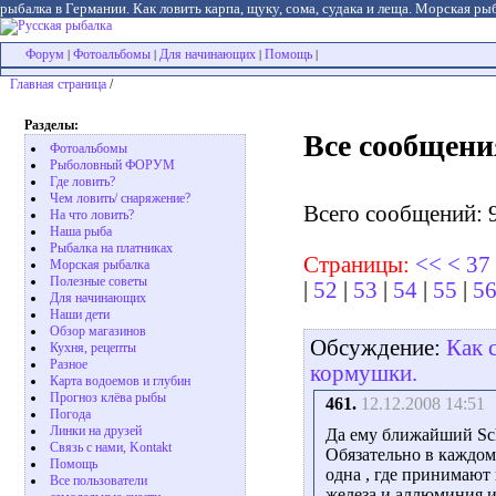
рыбалка в Германии. Как ловить карпа, щуку, сома, судака и леща. Морская рыб
Форум
Фотоальбомы
Для начинающих
Помощь
|
|
|
|
Главная страница
/
Разделы:
Все сообщени
Фотоальбомы
Рыболовный ФОРУМ
Где ловить?
Чем ловить/ снаряжение?
Всего сообщений: 
На что ловить?
Наша рыба
Рыбалка на платниках
Страницы:
<<
<
37
Морская рыбалка
Полезные советы
|
52
|
53
|
54
|
55
|
5
Для начинающих
Наши дети
Обзор магазинов
Обсуждение:
Как 
Кухня, рецепты
Разное
кормушки.
Карта водоемов и глубин
Прогноз клёва рыбы
461.
12.12.2008 14:51
Погода
Линки на друзей
Да ему ближайший Sch
Связь с нами, Kontakt
Обязательно в каждом 
Помощь
одна , где принимают 
Все пользователи
железа и аллюминия и 