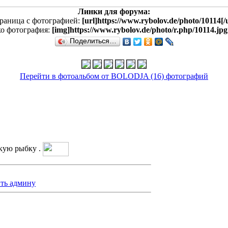
Линки для форума:
раница с фотографией:
[url]https://www.rybolov.de/photo/10114[/u
ко фотография:
[img]https://www.rybolov.de/photo/r.php/10114.jpg
Поделиться…
Перейти в фотоальбом от BOLODJA (16) фотографий
кую рыбку .
ть админу