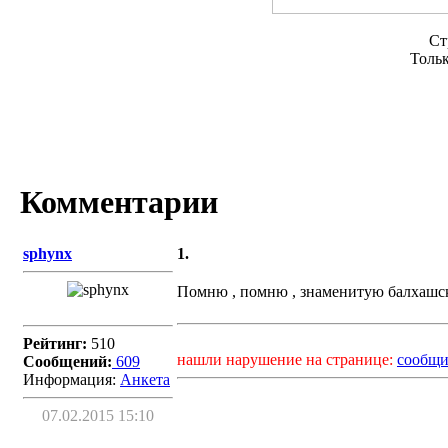
Ст
Толь
Комментарии
sphynx
1.
Помню , помню , знаменитую балхашс
Рейтинг:
510
нашли нарушение на странице:
сообщи
Сообщений:
609
Информация:
Aнкета
07.02.2015 15:10