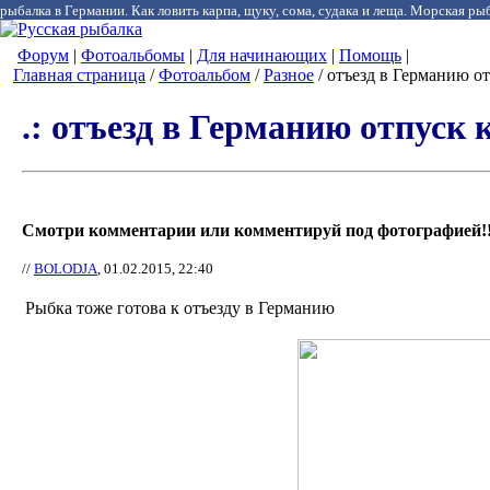
рыбалка в Германии. Как ловить карпа, щуку, сома, судака и леща. Морская рыб
Форум
|
Фотоальбомы
|
Для начинающих
|
Помощь
|
Главная страница
/
Фотоальбом
/
Разное
/ отъезд в Германию от
.: отъезд в Германию отпуск 
Смотри комментарии или комментируй под фотографией!!
//
BOLODJA
, 01.02.2015, 22:40
Рыбка тоже готова к отъезду в Германию