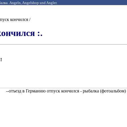
алка. Angeln, Angelshop und Angler.
пуск кончился /
кончился :.
!