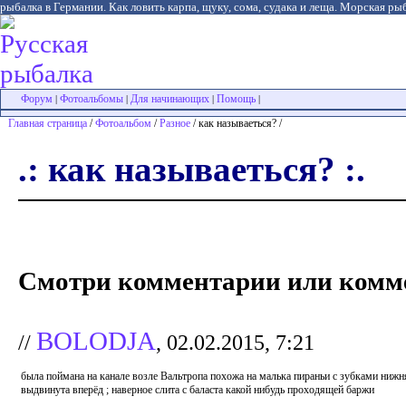
рыбалка в Германии. Как ловить карпа, щуку, сома, судака и леща. Морская рыб
Форум
Фотоальбомы
Для начинающих
Помощь
|
|
|
|
Главная страница
/
Фотоальбом
/
Разное
/ как называеться? /
.: как называеться? :.
Смотри комментарии или комме
BOLODJA
//
, 02.02.2015, 7:21
была поймана на канале возле Вальтропа похожа на малька пираньи с зубками нижн
выдвинута вперёд ; наверное слита с баласта какой нибудь проходящей баржи