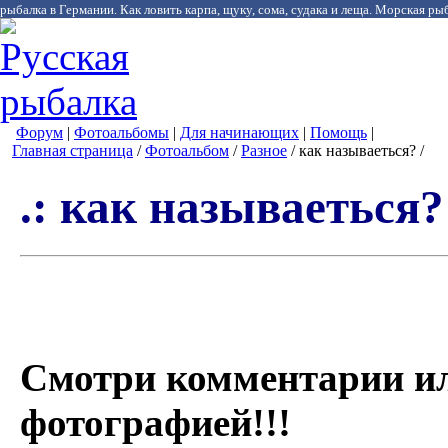
рыбалка в Германии. Как ловить карпа, щуку, сома, судака и леща. Морская рыб
Форум
|
Фотоальбомы
|
Для начинающих
|
Помощь
|
Главная страница
/
Фотоальбом
/
Разное
/ как называеться? /
.: как называеться? 
Смотри комментарии и
фотографией!!!