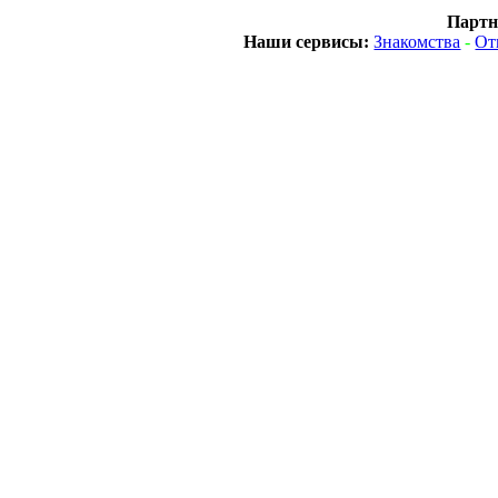
Партн
Наши сервисы:
Знакомства
-
От