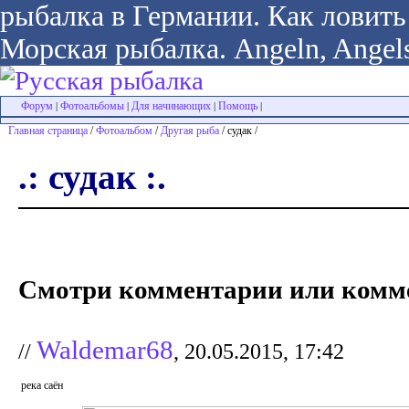
рыбалка в Германии. Как ловить 
Морская рыбалка. Angeln, Angels
Форум
Фотоальбомы
Для начинающих
Помощь
|
|
|
|
Главная страница
/
Фотоальбом
/
Другая рыба
/ судак /
.: судак :.
Смотри комментарии или комме
Waldemar68
//
, 20.05.2015, 17:42
река саён