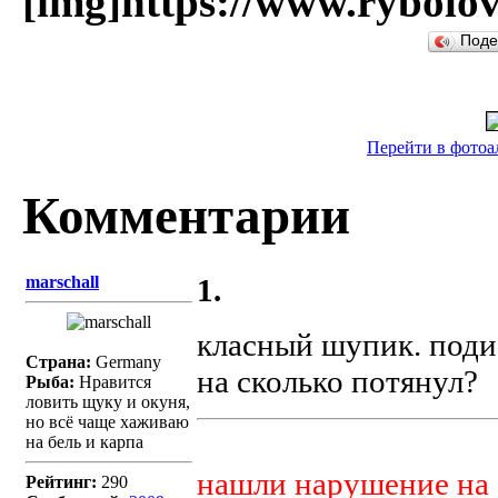
[img]https://www.rybolov
Поде
Перейти в фотоа
Комментарии
marschall
1.
класный шупик. поди
Страна:
Germany
на сколько потянул?
Рыба:
Нравится
ловить щуку и окуня,
но всё чаще хаживаю
на бель и карпа
нашли нарушение на
Рейтинг:
290