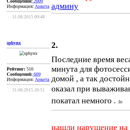
Сообщений:
2009
админу
Информация:
Aнкета
31.08.2015 09:48
sphynx
2.
Последние время веса
минута для фотосесс
Рейтинг:
510
Сообщений:
609
домой , а так достой
Информация:
Aнкета
оказал при выважива
31.08.2015 20:51
покатал немного .
нашли нарушение на