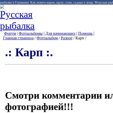
рыбалка в Германии. Как ловить карпа, щуку, сома, судака и леща. Морская рыб
Форум
|
Фотоальбомы
|
Для начинающих
|
Помощь
|
Главная страница
/
Фотоальбом
/
Разное
/ Карп /
.: Карп :.
Смотри комментарии и
фотографией!!!