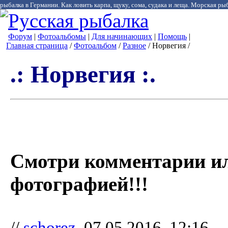
рыбалка в Германии. Как ловить карпа, щуку, сома, судака и леща. Морская рыб
Форум
|
Фотоальбомы
|
Для начинающих
|
Помощь
|
Главная страница
/
Фотоальбом
/
Разное
/ Норвегия /
.: Норвегия :.
Смотри комментарии и
фотографией!!!
//
schorez
, 07.05.2016, 12:16