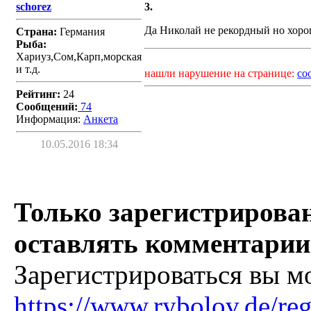
schorez
3.
Да Николай не рекордный но хорош
Страна:
Германия
Рыба:
Хариуз,Сом,Карп,морская
и т.д.
нашли нарушение на странице:
со
Рейтинг:
24
Сообщений:
74
Информация:
Aнкета
10.05.2016 18:34
Только зарегистрирова
оставлять комментарии
Зарегистрироваться вы м
https://www.rybolov.de/reg