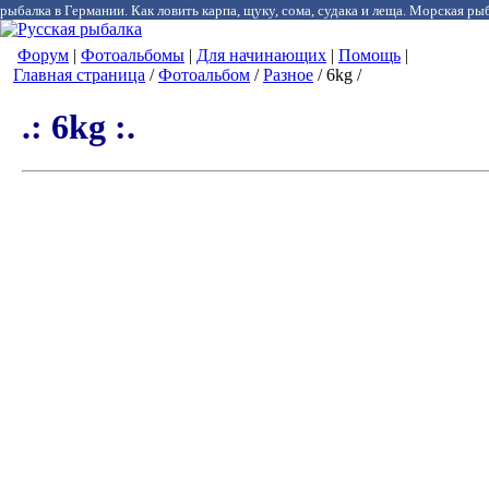
рыбалка в Германии. Как ловить карпа, щуку, сома, судака и леща. Морская рыб
Форум
|
Фотоальбомы
|
Для начинающих
|
Помощь
|
Главная страница
/
Фотоальбом
/
Разное
/ 6kg /
.: 6kg :.