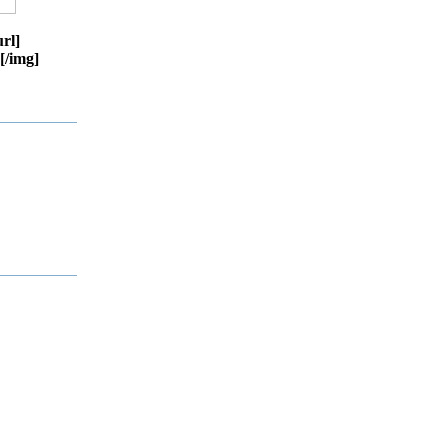
rl]
[/img]