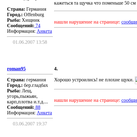
кажеться та щучка что поменьше 50 см 
Страна:
Германия
Город.:
Offenburg
Рыба:
Хищник
нашли нарушение на странице:
сообщи
Сообщений:
74
Информация:
Aнкета
01.06.2007 13:58
roman95
4.
Страна:
германия
Хорошо устроились! не плохие щуки.
Город.:
бер.гладбах
Рыба:
Лещ,
угорь,пыжьян,
нашли нарушение на странице:
сообщи
карп,плотва и.т.д....
Сообщений:
88
Информация:
Aнкета
03.06.2007 19:37