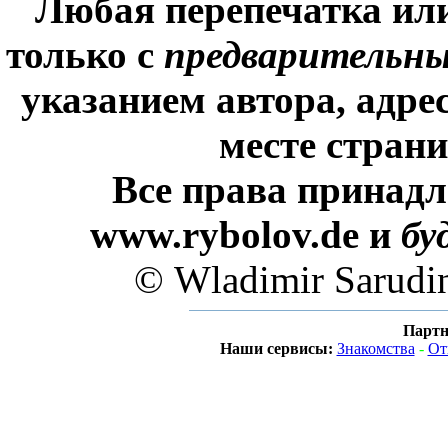
Любая перепечатка ил
только с
предварительн
указанием автора, адре
месте стран
Все права принадл
www.rybolov.de и
бу
© Wladimir Sarudi
Партн
Наши сервисы:
Знакомства
-
От