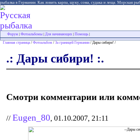
рыбалка в Германии. Как ловить карпа, щуку, сома, судака и леща. Морская рыб
Форум
Фотоальбомы
Для начинающих
Помощь
|
|
|
|
Главная страница
/
Фотоальбом
/
За границей Германии
/ Дары сибири! /
.: Дары сибири! :.
Смотри комментарии или комме
Eugen_80
//
, 01.10.2007, 21:11