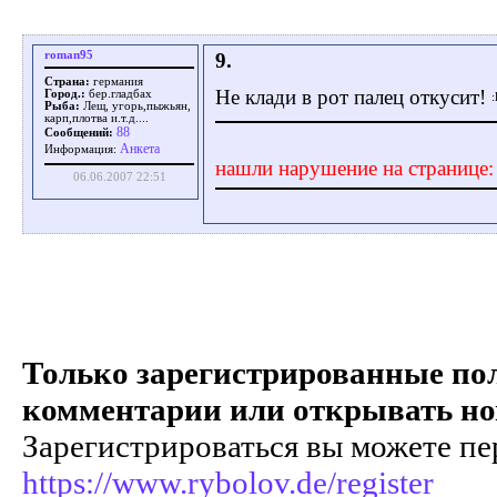
roman95
9.
Страна:
германия
Не клади в рот палец откусит!
Город.:
бер.гладбах
Рыба:
Лещ, угорь,пыжьян,
карп,плотва и.т.д....
88
Сообщений:
Aнкета
Информация:
нашли нарушение на странице
06.06.2007 22:51
Только зарегистрированные пол
комментарии или открывать но
Зарегистрироваться вы можете пе
https://www.rybolov.de/register