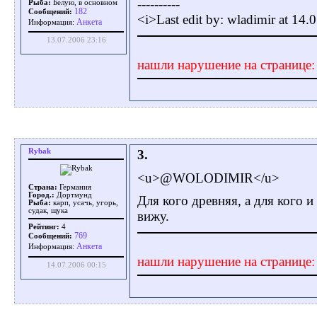
----------
Рыба:
Белую, в основном
182
Сообщений:
<i>Last edit by: wladimir at 14
Aнкета
Информация:
13.07.2006 23:16
нашли нарушение на странице
Rybak
3.
<u>@WOLODIMIR</u>
Страна:
Германия
Город.:
Дортмунд
Для кого древняя, а для кого и
Рыба:
карп, усачь, угорь,
судак, щука
вижу.
Рейтинг:
4
769
Сообщений:
Aнкета
Информация:
нашли нарушение на странице
14.07.2006 00:15