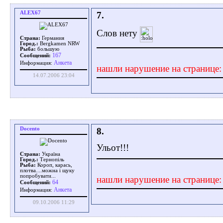
ALEX67
7.
Слов нету
Страна:
Германия
Город.:
Bergkamen NRW
Рыба:
бoльшую
167
Сообщений:
Aнкета
Информация:
нашли нарушение на странице
14.07.2006 23:04
Docento
8.
Ульот!!!
Страна:
Україна
Город.:
Тернопіль
Рыба:
Короп, карась,
плотва....можна і щуку
попробувати...
нашли нарушение на странице
64
Сообщений:
Aнкета
Информация:
09.10.2006 11:29