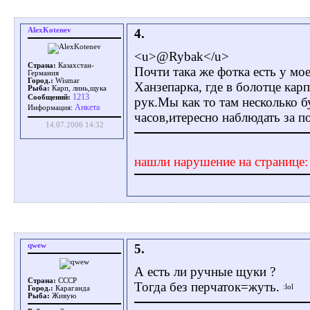
AlexKotenev
4.
<u>@Rybak</u>
Страна:
Казахстан-
Почти така же фотка есть у мо
Германия
Город.:
Wismar
Ханзепарка, где в болотце ка
Рыба:
Карп, линь,щука
1213
Сообщений:
рук.Мы как то там несколько б
Aнкета
Информация:
часов,итересно наблюдать за п
14.07.2006 14:32
нашли нарушение на странице
qwew
5.
А есть ли ручные щуки ?
Страна:
СССР
Тогда без перчаток=жуть.
Город.:
Караганда
Рыба:
Живую