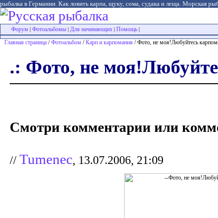
рыбалка в Германии. Как ловить карпа, щуку, сома, судака и леща. Морская рыб
Форум
Фотоальбомы
Для начинающих
Помощь
|
|
|
|
Главная страница
/
Фотоальбом
/
Карп и карпомания
/ Фото, не моя!Любуйтесь карпом
.: Фото, не моя!Любуйте
Смотри комментарии или комме
Tumenec
//
, 13.07.2006, 21:09