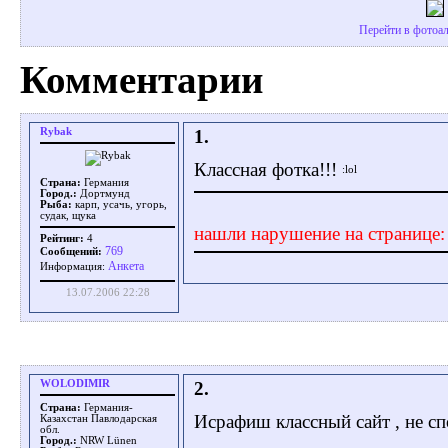
Перейти в фотоа
Комментарии
Rybak
1.
Классная фотка!!!
Страна:
Германия
Город.:
Дортмунд
Рыба:
карп, усачь, угорь,
судак, щука
нашли нарушение на странице
Рейтинг:
4
769
Сообщений:
Aнкета
Информация:
13.07.2006 22:28
WOLODIMIR
2.
Страна:
Германия-
Исрафиш классный сайт , не с
Казахстан Павлодарская
обл.
Город.:
NRW Lünen