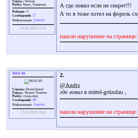
Город.:
Steinau
А где ловил если не секрет!!!
Рыба:
Карп, Хищники
Рейтинг:
3
А то я тоже хотел на форель сх
17
Сообщений:
Aнкета
Информация:
16.03.2008 10:41
нашли нарушение на странице
MAX-80
2.
@Andrs
Страна:
Deutschland
где ловил
в mittel-gründau ,
Город.:
Hessen-Тюмень
Рыба:
судак,лещ
40
Сообщений:
Aнкета
Информация:
нашли нарушение на странице
17.03.2008 18:04