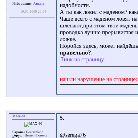
Aнкета
надобности.
Информация:
А ты как ловил с маденом? ка
19.03.2008 23:54
Чаще всего с маденом ловят на
шлепают,при этом твои маден
проводка лучше прерывистая и 
ложке.
Поройся здесь, может найдёшь 
правельно?
.
Линк на страницу
нашли нарушение на странице
MAX-80
5.
Страна:
Deutschland
@serega76
Город.:
Hessen-Тюмень