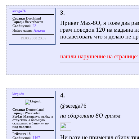
serega76
3.
Страна:
Deschland
Привет Max-8O, я тоже два ра
Город.:
Breverhaven
23
Сообщений:
грам поводок 120 на мадына н
Aнкета
Информация:
посаветовать что я делаю не п
19.03.2008 23:39
нашли нарушение на странице
kirgudu
4.
@serega76
Страна:
Deutschland
Город.:
Wiesbaden
на сбиролино 8О грамм
Рыба:
Маленькую рыбку я
отпускаю, а большую
складываю в баночку из-
под маденов.
Рейтинг:
18
Ни разу не применял сбиру тя
1167
Сообщений: