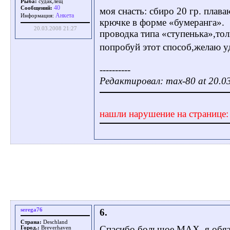
Рыба:
судак,лещ
40
Сообщений:
моя снасть: сбиро 20 гр. плав
Aнкета
Информация:
крючке в форме «бумеранга».
20.03.2008 21:27
проводка типа «ступенька»,тол
попробуй этот способ,желаю у
----------
Редактировал: max-80 at 20.0
нашли нарушение на странице
serega76
6.
Страна:
Deschland
Спасибо большое MAX, я обяз
Город.:
Breverhaven