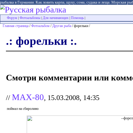
рыбалка в Германии. Как ловить карпа, щуку, сома, судака и леща. Морская рыб
Форум
Фотоальбомы
Для начинающих
Помощь
|
|
|
|
Главная страница
/
Фотоальбом
/
Другая рыба
/ форельки /
.: форельки :.
Смотри комментарии или комме
MAX-80
//
, 15.03.2008, 14:35
поймал на сбиролино