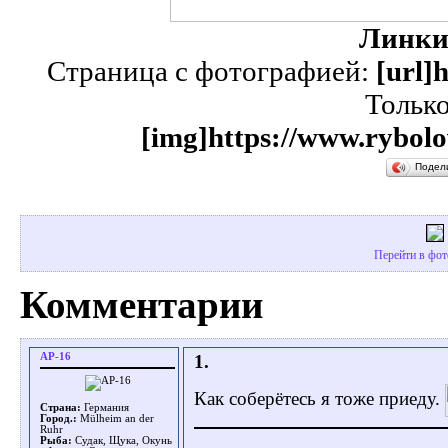
Линки
Страница с фотографией:
[url]
Тольк
[img]https://www.rybolo
Подел
Перейти в фот
Комментарии
AP-16
1.
Как соберётесь я тоже приеду.
Страна:
Германия
Город.:
Mülheim an der
Ruhr
Рыба:
Судак, Щука, Окунь