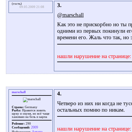
(гость)
3.
09.05.2009 21:08
@marschall
Как это не прискорбно но ты п
одними из первых покинули ег
времени его. Жаль что так, но 
нашли нарушение на странице
marschall
4.
Четверо из них ни когда не ту
Страна:
Germany
остальных помню по никам.
Рыба:
Нравится ловить
щуку и окуня, но всё чаще
хаживаю на бель и карпа
Рейтинг:
290
2009
нашли нарушение на странице
Сообщений:
Aнкета
Информация: