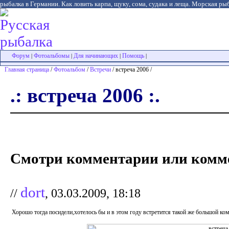
рыбалка в Германии. Как ловить карпа, щуку, сома, судака и леща. Морская рыб
Форум
Фотоальбомы
Для начинающих
Помощь
|
|
|
|
Главная страница
/
Фотоальбом
/
Встречи
/ встреча 2006 /
.: встреча 2006 :.
Смотри комментарии или комме
dort
//
, 03.03.2009, 18:18
Хорошо тогда посидели,хотелось бы и в этом году встретится такой же большой комп