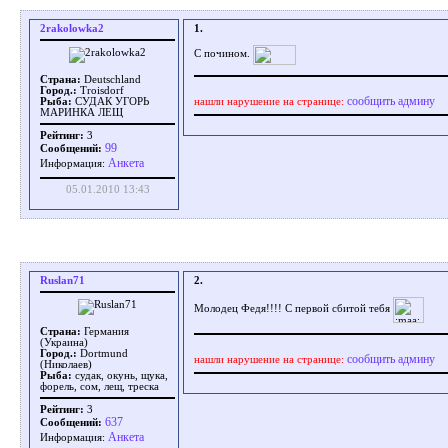
2rakolowka2
1.
С почином.
Страна:
Deutschland
Город.:
Troisdorf
сообщить админу
нашли нарушение на странице:
Рыба:
СУДАК УГОРЬ
МАРИНКА ЛЕЩ
Рейтинг:
3
99
Сообщений:
Aнкета
Информация:
05.01.2010 13:43
Ruslan71
2.
Молодец Федя!!!! С первой сбитой тебя
Страна:
Германия
(Украина)
Город.:
Dortmund
сообщить админу
нашли нарушение на странице:
(Николаев)
Рыба:
судак, окунь, щука,
форель, сом, лещ, треска
Рейтинг:
3
637
Сообщений:
Aнкета
Информация: