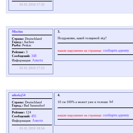
05.01.2010 17:33
Mischin
3.
Поздравляю, какой толщиной лёд?
Страна:
Deutschland
Город.:
Aachen
Рыба:
Peskar.
сообщить админу
нашли нарушение на странице:
Рейтинг:
3
348
Сообщений:
Aнкета
Информация:
05.01.2010 17:53
nikolaj54
4.
10 см 100% а может уже и толоши
Страна:
Deutschland
Город.:
Bad Sassendorf
Рейтинг:
124
сообщить админу
нашли нарушение на странице:
491
Сообщений:
Aнкета
Информация:
05.01.2010 18:54