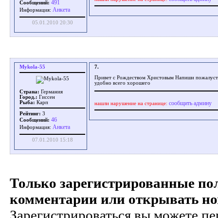
491
Сообщений:
Aнкета
Информация:
05.01.2010 20:30
Mykola-55
7.
Привет с Рождеством Христовым Напиши пожалуста 
удобно всего хорошего
Страна:
Германия
Город.:
Гиссен
сообщить админу
Рыба:
Карп
нашли нарушение на странице:
Рейтинг:
3
46
Сообщений:
Aнкета
Информация:
07.01.2010 15:18
Только зарегистрированные пол
комментарии или открывать но
Зарегистрироваться вы можете пе