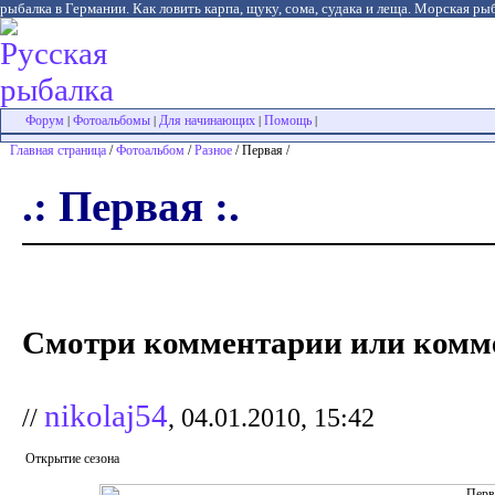
рыбалка в Германии. Как ловить карпа, щуку, сома, судака и леща. Морская рыб
Форум
Фотоальбомы
Для начинающих
Помощь
|
|
|
|
Главная страница
/
Фотоальбом
/
Разное
/ Первая /
.: Первая :.
Смотри комментарии или комме
nikolaj54
//
, 04.01.2010, 15:42
Открытие сезона