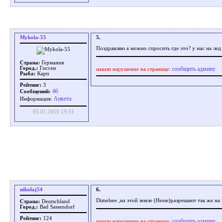
Mykola-55
5.
Поздравляю а можно спросить где это? у нас на ле
Страна:
Германия
сообщить админу
Город.:
Гиссен
нашли нарушение на странице:
Рыба:
Карп
Рейтинг:
3
46
Сообщений:
Aнкета
Информация:
05.01.2010 19:51
nikolaj54
6.
Dimelsee ,на этой земле (Hesse)разрешают так же на
Страна:
Deutschland
Город.:
Bad Sassendorf
Рейтинг:
124
сообщить админу
нашли нарушение на странице: