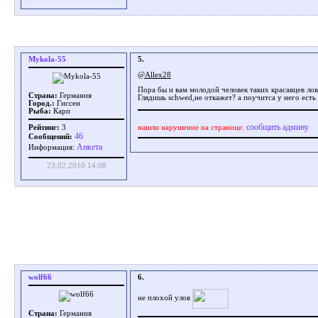
Mykola-55
5.
@Allex28
Пора бы и вам молодой человек таких красавцев лов
Страна:
Германия
Глядишь schwed,не откажет? а поучитса у него есть
Город.:
Гиссен
Рыба:
Карп
сообщить админу
нашли нарушение на странице:
Рейтинг:
3
46
Сообщений:
Aнкета
Информация:
23.02.2010 14:08
wolf66
6.
не плохой улов
Страна:
Германия