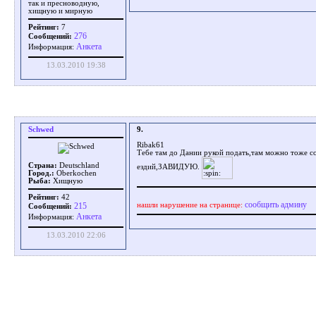
так и пресноводную,
хищную и мирную
Рейтинг:
7
276
Сообщений:
Aнкета
Информация:
13.03.2010 19:38
Schwed
9.
Ribak61
Тебе там до Дании рукой подать,там можно тоже с
Страна:
Deutschland
ездий,ЗАВИДУЮ.
Город.:
Oberkochen
Рыба:
Хищную
Рейтинг:
42
сообщить админу
нашли нарушение на странице:
215
Сообщений:
Aнкета
Информация:
13.03.2010 22:06