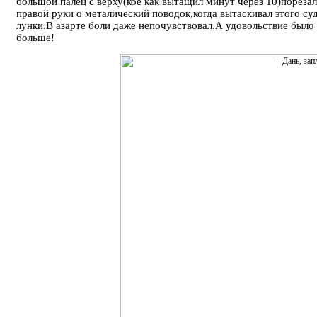
большой палец с верху(кое как вытащил минут через 10)пореза
правой руки о металический поводок,когда вытаскивал этого суд
лунки.В азарте боли даже непочувствовал.А удовольствие было
больше!