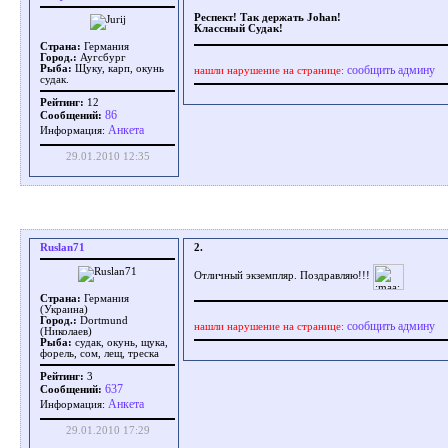
Респект! Так держать Johan!
Классный Судак!
Страна:
Германия
Город.:
Аугсбург
сообщить админу
Рыба:
Щуку, карп, окунь
нашли нарушение на странице:
судак.
Рейтинг:
12
86
Сообщений:
Aнкета
Информация:
29.01.2010 12:35
Ruslan71
2.
Отличный экземпляр. Поздравляю!!!
Страна:
Германия
(Украина)
Город.:
Dortmund
сообщить админу
нашли нарушение на странице:
(Николаев)
Рыба:
судак, окунь, щука,
форель, сом, лещ, треска
Рейтинг:
3
637
Сообщений:
Aнкета
Информация:
29.01.2010 17:29