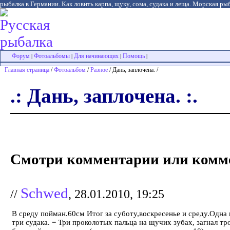
рыбалка в Германии. Как ловить карпа, щуку, сома, судака и леща. Морская рыб
Форум
Фотоальбомы
Для начинающих
Помощь
|
|
|
|
Главная страница
/
Фотоальбом
/
Разное
/ Дань, заплочена. /
.: Дань, заплочена. :.
Смотри комментарии или комме
Schwed
//
, 28.01.2010, 19:25
В среду пойман.60см Итог за суботу,воскресенье и среду.Одна
три судака. = Три проколотых пальца на щучих зубах, загнал тр