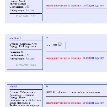
Город.:
Soest
Рыба:
Разную
сообщить админу
нашли нарушение на странице:
100
Сообщений:
Aнкета
Информация:
13.03.2010 10:12
wladimirl
7.
Страна:
Germany, NRW
зачот !!!!
Город.:
Recklinghausen
Рейтинг:
45
120
Сообщений:
сообщить админу
нашли нарушение на странице:
Aнкета
Информация:
13.03.2010 13:12
ribak61
8.
КЛАСС!!! А у нас со льда рыбачить запрещают.
Страна:
Узбекистан -
Казахстан,- Германия
Город.:
Навои -
Семипалатинск - Schafflund
сообщить админу
нашли нарушение на странице:
около Flensburg-a
Рыба:
ловлю как морскую