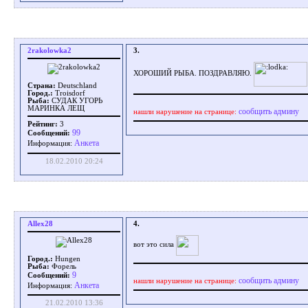
2rakolowka2
3.
ХОРОШИЙ РЫБА. ПОЗДРАВЛЯЮ.
Страна:
Deutschland
Город.:
Troisdorf
Рыба:
СУДАК УГОРЬ
МАРИНКА ЛЕЩ
сообщить админу
нашли нарушение на странице:
Рейтинг:
3
99
Сообщений:
Aнкета
Информация:
18.02.2010 20:24
Allex28
4.
вот это сила
Город.:
Hungen
Рыба:
Форель
9
Сообщений:
сообщить админу
нашли нарушение на странице:
Aнкета
Информация:
21.02.2010 13:36