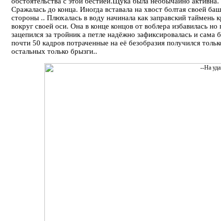
обстоятельства с этой бестией.Щука была необычайно активна.
Сражалась до конца. Иногда вставала на хвост болтая своей баш
стороны .. Плюхалась в воду начинала как заправский таймень 
вокруг своей оси. Она в конце концов от воблера избавилась но
зацепился за тройник а петле надёжно зафиксировалась и сама 
почти 50 кадров потраченные на её безобразия получился тольк
остальных только брызги..