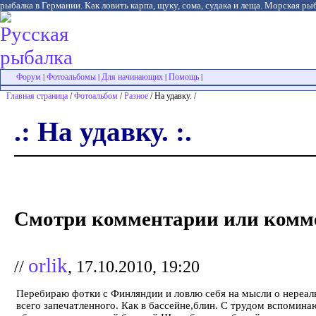
рыбалка в Германии. Как ловить карпа, щуку, сома, судака и леща. Морская рыб
Форум
Фотоальбомы
Для начинающих
Помощь
|
|
|
|
Главная страница
/
Фотоальбом
/
Разное
/ На удавку. /
.: На удавку. :.
Смотри комментарии или комме
orlik
//
, 17.10.2010, 19:20
Перебираю фотки с Финляндии и ловлю себя на мысли о нереал
всего запечатленного. Как в бассейне,блин. С трудом вспомина