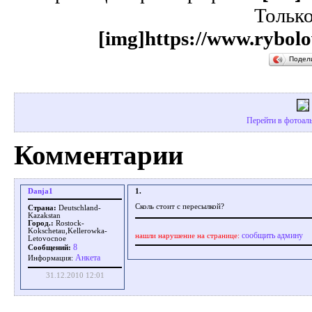
Тольк
[img]https://www.rybolo
Подел
Перейти в фотоаль
Комментарии
Danja1
1.
Сколь стоит с пересылкой?
Страна:
Deutschland-
Kazakstan
Город.:
Rostock-
Kokschetau,Kellerowka-
сообщить админу
нашли нарушение на странице:
Letovocnoe
8
Сообщений:
Aнкета
Информация:
31.12.2010 12:01