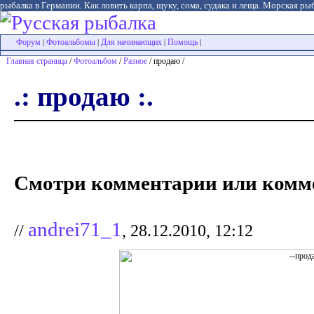
рыбалка в Германии. Как ловить карпа, щуку, сома, судака и леща. Морская рыб
Форум
Фотоальбомы
Для начинающих
Помощь
|
|
|
|
Главная страница
/
Фотоальбом
/
Разное
/ продаю /
.: продаю :.
Смотри комментарии или комме
andrei71_1
//
, 28.12.2010, 12:12