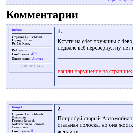
Комментарии
jurban
1.
Страна:
Deutschland
Кстати на с4ет пружины с 4ев
Город.:
Lünen
Рыба:
Karp,
подвале всё перевернул ну нет
Рейтинг:
7
479
Сообщений:
Aнкета
Информация:
06.01.2011 14:42
нашли нарушение на странице
Danja1
2.
Страна:
Deutschland-
Попробуй старый Автомобилны
Kazakstan
Город.:
Rostock-
стальная полоска, но она жост
Kokschetau,Kellerowka-
Letovocnoe
жерлицу.
8
Сообщений: