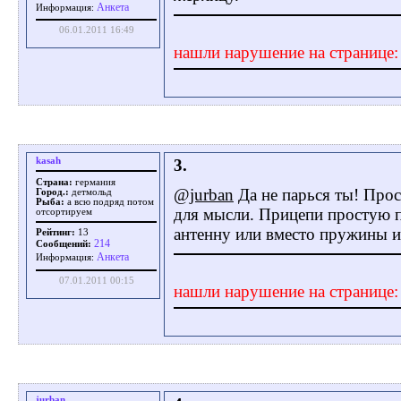
Aнкета
Информация:
06.01.2011 16:49
нашли нарушение на странице
kasah
3.
Страна:
германия
@jurban
Да не парься ты! Прос
Город.:
детмольд
Рыба:
а всю подряд потом
для мысли. Прицепи простую 
отсортируем
антенну или вместо пружины и
Рейтинг:
13
214
Сообщений:
Aнкета
Информация:
07.01.2011 00:15
нашли нарушение на странице
jurban