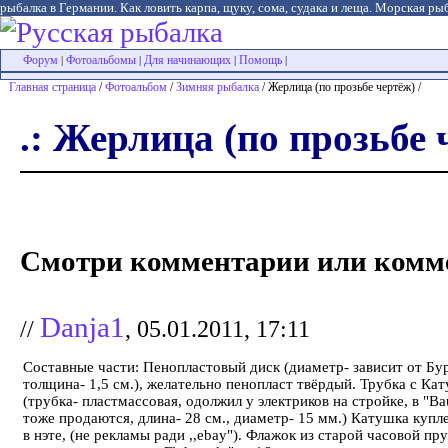
рыбалка в Германии. Как ловить карпа, щуку, сома, судака и леща. Морская рыб
Форум
Фотоальбомы
Для начинающих
Помощь
|
|
|
|
Главная страница
/
Фотоальбом
/
Зимняя рыбалка
/ Жерлица (по прозьбе чертёж) /
.: Жерлица (по прозьбе ч
Смотри комментарии или комме
Danja1
//
, 05.01.2011, 17:11
Составные части: Пенопластовый диск (диаметр- зависит от Бур
толщина- 1,5 см.), желательно пенопласт твёрдый. Трубка с Ка
(трубка- пластмассовая, одолжил у электриков на стройке, в "B
тоже продаются, длина- 28 см., диаметр- 15 мм.) Катушка купле
в нэте, (не рекламы ради ,,ebay"). Флажок из старой часовой пр