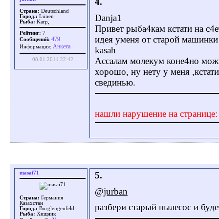
4.
Страна:
Deutschland
Danja1
Город.:
Lünen
Рыба:
Karp,
Привет рыба4кам кстати на с4
Рейтинг:
7
идея уменя от старой машинки 
479
Сообщений:
Aнкета
Информация:
kasah
Ассалам молекум коне4но можн
08.01.2011 22:42
хорошо, ну нету у меня ,кстати
свединью.
нашли нарушение на странице
masai71
5.
@jurban
Страна:
Германия
Казахстан
разбери старый пылесос и буде
Город.:
Burglengenfeld
Рыба:
Хищник