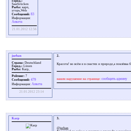
Город.:
Saarbrücken
Рыба:
карп,
угорь,Wels
83
Сообщений:
Информация:
Aнкета
21.01.2012 12:56
jurban
2.
Страна:
Deutschland
Красота! во всём и в снастях и природе,а поклёвка 
Город.:
Lünen
Рыба:
Karp,
Рейтинг:
7
сообщить админу
нашли нарушение на странице:
479
Сообщений:
Aнкета
Информация:
21.01.2012 23:14
Karp
3.
@jurban