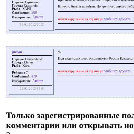
Красота! во всём и в снастях и природе,а поклёвк
Страна:
Германия
Город.:
Crailsheim
Конечно были и поклёвки, Но крупного ничего неб
Рыба:
КАРП
309
Сообщений:
Aнкета
Информация:
сообщить админу
нашли нарушение на странице:
26.01.2012 20:21
jurban
4.
При виде таких мест вспоменается Россия Казахстан
Страна:
Deutschland
Город.:
Lünen
Рыба:
Karp,
сообщить админу
нашли нарушение на странице:
Рейтинг:
7
479
Сообщений:
Aнкета
Информация:
28.01.2012 18:01
Только зарегистрированные пол
комментарии или открывать но