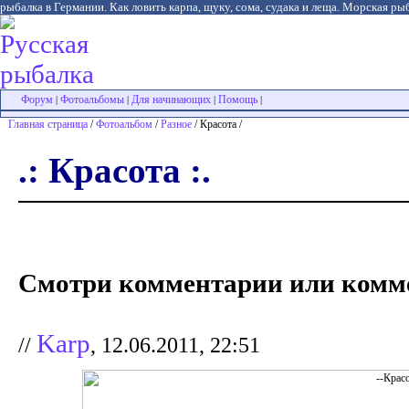
рыбалка в Германии. Как ловить карпа, щуку, сома, судака и леща. Морская рыб
Форум
Фотоальбомы
Для начинающих
Помощь
|
|
|
|
Главная страница
/
Фотоальбом
/
Разное
/ Красота /
.: Красота :.
Смотри комментарии или комме
Karp
//
, 12.06.2011, 22:51