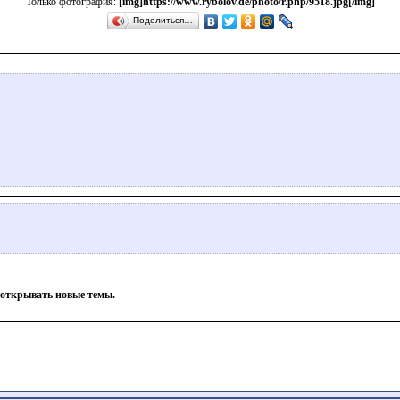
Только фотография:
[img]https://www.rybolov.de/photo/r.php/9518.jpg[/img]
Поделиться…
 открывать новые темы.