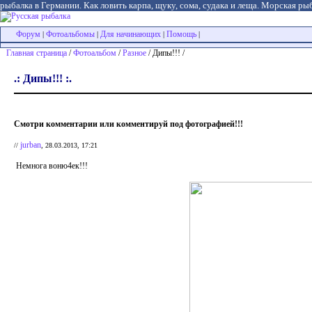
рыбалка в Германии. Как ловить карпа, щуку, сома, судака и леща. Морская рыб
Форум
Фотоальбомы
Для начинающих
Помощь
|
|
|
|
Главная страница
/
Фотоальбом
/
Разное
/ Дипы!!! /
.: Дипы!!! :.
Смотри комментарии или комментируй под фотографией!!!
jurban
//
, 28.03.2013, 17:21
Немнога воню4ек!!!