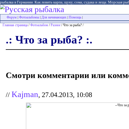
рыбалка в Германии. Как ловить карпа, щуку, сома, судака и леща. Морская рыб
Форум
Фотоальбомы
Для начинающих
Помощь
|
|
|
|
Главная страница
/
Фотоальбом
/
Разное
/ Что за рыба? /
.: Что за рыба? :.
Смотри комментарии или комме
Kajman
//
, 27.04.2013, 10:08