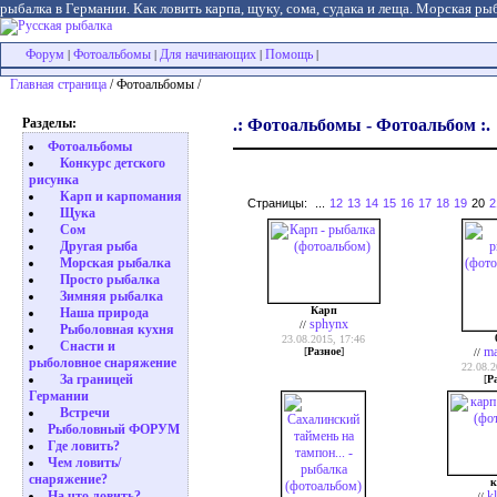
рыбалка в Германии. Как ловить карпа, щуку, сома, судака и леща. Морская рыб
Форум
Фотоальбомы
Для начинающих
Помощь
|
|
|
|
Главная страница
/ Фотоальбомы /
Разделы:
.: Фотоальбомы - Фотоальбом :.
Фотоальбомы
Конкурс детского
рисунка
Карп и карпомания
Страницы:
...
12
13
14
15
16
17
18
19
20
2
Щука
Сом
Другая рыба
Морская рыбалка
Просто рыбалка
Зимняя рыбалка
Карп
Наша природа
sphynx
//
Рыболовная кухня
23.08.2015, 17:46
Снасти и
ma
[
Разное
]
//
рыболовное снаряжение
22.08.2
За границей
[
Р
Германии
Встречи
Рыболовный ФОРУМ
Где ловить?
Чем ловить/
снаряжение?
к
k
На что ловить?
//