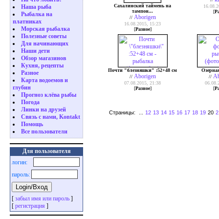
Сахалинский таймень на
16.08.2
Наша рыба
тампон...
[
Р
Рыбалка на
Aborigen
//
платниках
16.08.2015, 15:23
Морская рыбалка
[
Разное
]
Полезные советы
Для начинающих
Наши дети
Обзор магазинов
Кухня, рецепты
Почти "блезняшки" :52+48 см
Озерная
Разное
Aborigen
Ab
//
//
Карта водоемов и
07.08.2015, 21:38
06.08.
глубин
[
Разное
]
[
Р
Прогноз клёва рыбы
Погода
Линки на друзей
Страницы:
...
12
13
14
15
16
17
18
19
20
2
Связь с нами, Kontakt
Помощь
Все пользователи
Для пользователя
логин:
пароль:
[
забыл имя или пароль
]
[
регистрация
]