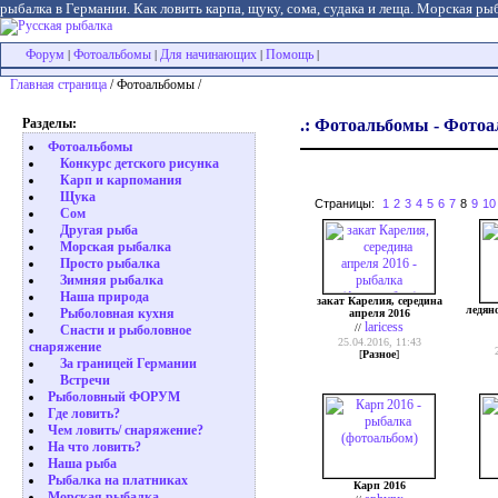
рыбалка в Германии. Как ловить карпа, щуку, сома, судака и леща. Морская рыб
Форум
Фотоальбомы
Для начинающих
Помощь
|
|
|
|
Главная страница
/ Фотоальбомы /
Разделы:
.: Фотоальбомы - Фотоал
Фотоальбомы
Конкурс детского рисунка
Карп и карпомания
Щука
Страницы:
1
2
3
4
5
6
7
8
9
10
Сом
Другая рыба
Морская рыбалка
Просто рыбалка
Зимняя рыбалка
Наша природа
закат Карелия, середина
ледян
Рыболовная кухня
апреля 2016
laricess
//
Снасти и рыболовное
25.04.2016, 11:43
снаряжение
[
Разное
]
За границей Германии
Встречи
Рыболовный ФОРУМ
Где ловить?
Чем ловить/ снаряжение?
На что ловить?
Наша рыба
Рыбалка на платниках
Карп 2016
Морская рыбалка