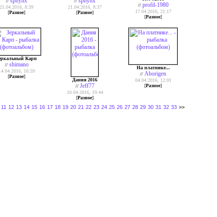
sphynx
sphynx
//
//
profil-1980
//
21.04.2016, 8:39
21.04.2016, 8:37
17.04.2016, 21:17
[
Разное
]
[
Разное
]
[
Разное
]
еркальный Карп
shimano
//
На платнике...
14.04.2016, 16:59
Aborigen
//
[
Разное
]
Дания 2016
04.04.2016, 12:01
Jeff77
[
Разное
]
//
10.04.2016, 19:44
[
Разное
]
11
12
13
14
15
16
17
18
19
20
21
22
23
24
25
26
27
28
29
30
31
32
33
>>