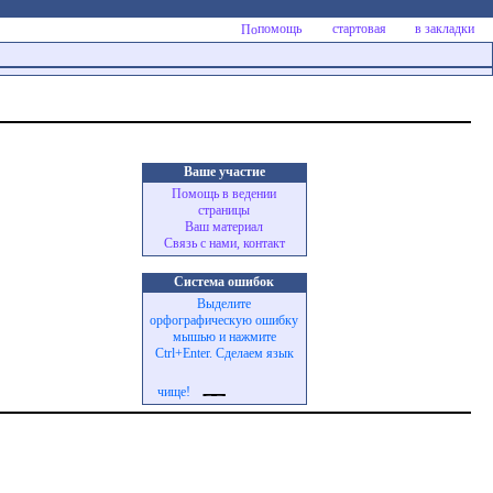
помощь
стартовая
в закладки
Ваше участие
Помощь в ведении
страницы
Ваш материал
Связь с нами, контакт
Система ошибок
Выделите
орфографическую ошибку
мышью и нажмите
Ctrl+Enter. Сделаем язык
чище!