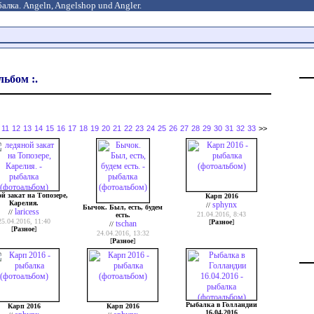
алка. Angeln, Angelshop und Angler.
ьбом :.
11
12
13
14
15
16
17
18
19
20
21
22
23
24
25
26
27
28
29
30
31
32
33
>>
ой закат на Топозере,
Карп 2016
Карелия.
sphynx
//
Бычок. Был, есть, будем
laricess
//
21.04.2016, 8:43
есть.
25.04.2016, 11:40
[
Разное
]
tschan
//
[
Разное
]
24.04.2016, 13:32
[
Разное
]
Рыбалка в Голландии
Карп 2016
Карп 2016
16.04.2016