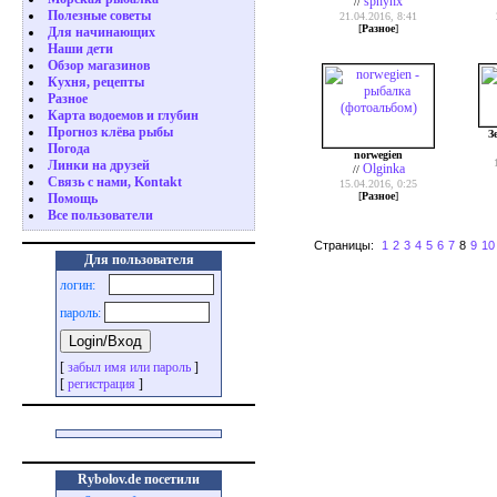
sphynx
//
Полезные советы
21.04.2016, 8:41
[
Разное
]
Для начинающих
Наши дети
Обзор магазинов
Кухня, рецепты
Разное
Карта водоемов и глубин
Прогноз клёва рыбы
З
Погода
norwegien
Линки на друзей
Olginka
//
Связь с нами, Kontakt
15.04.2016, 0:25
[
Разное
]
Помощь
Все пользователи
Страницы:
1
2
3
4
5
6
7
8
9
10
Для пользователя
логин:
пароль:
[
забыл имя или пароль
]
[
регистрация
]
Rybolov.de посетили