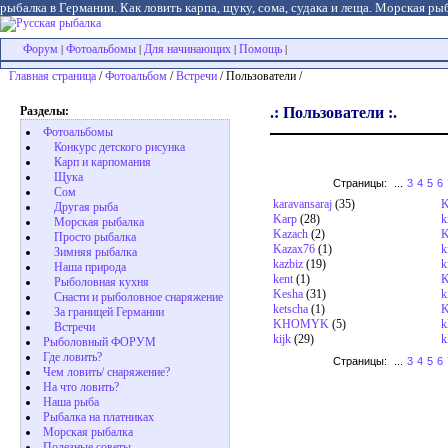
рыбалка в Германии. Как ловить карпа, щуку, сома, судака и леща. Морская рыб
Форум
Фотоальбомы
Для начинающих
Помощь
|
|
|
|
Главная страница
/
Фотоальбом
/
Встречи
/ Пользователи /
Разделы:
.: Пользователи :.
Фотоальбомы
Конкурс детского рисунка
Карп и карпомания
Щука
Страницы:
...
3
4
5
6
Сом
karavansaraj
(35)
K
Другая рыба
Karp
(28)
k
Морская рыбалка
Kazach
(2)
K
Просто рыбалка
Kazax76
(1)
k
Зимняя рыбалка
kazbiz
(19)
k
Наша природа
kent
(1)
K
Рыболовная кухня
Kesha
(31)
k
Снасти и рыболовное снаряжение
ketscha
(1)
K
За границей Германии
KHOMYK
(5)
k
Встречи
kijk
(29)
k
Рыболовный ФОРУМ
Где ловить?
Страницы:
...
3
4
5
6
Чем ловить/ снаряжение?
На что ловить?
Наша рыба
Рыбалка на платниках
Морская рыбалка
Полезные советы