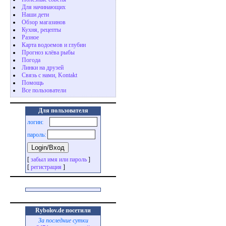
Для начинающих
Наши дети
Обзор магазинов
Кухня, рецепты
Разное
Карта водоемов и глубин
Прогноз клёва рыбы
Погода
Линки на друзей
Связь с нами, Kontakt
Помощь
Все пользователи
Для пользователя
логин:
пароль:
[
забыл имя или пароль
]
[
регистрация
]
Rybolov.de посетили
За последние сутки