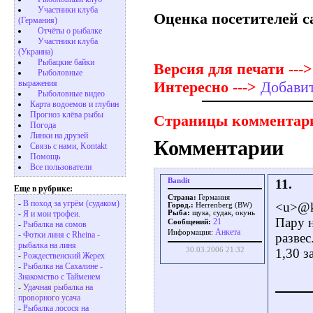
Участники клуба
Оценка посетителей с
(Германия)
Отчёты о рыбалке
Участники клуба
(Украина)
Рыбацкие байки
Версия для печати --->
Рыболовные
Интересно --->
Добави
выражения
Рыболовные видео
Карта водоемов и глубин
Прогноз клёва рыбы
Страницы комментар
Погода
Линки на друзей
Комментарии
Связь с нами, Kontakt
Помощь
Все пользователи
Bandit
11.
Еще в рубрике:
Страна:
Германия
-
В поход за угрём (судаком)
<u>@k
Город.:
Herrenberg (BW)
Рыба:
щука, судак, окунь
-
Я и мои трофеи.
Пару н
21
Сообщений:
-
Рыбалка на сомов
Aнкета
Информация:
-
Фотки линя с Rheina -
развес
рыбалка на линя
1,30 з
30.03.2006 21:32
-
Рождественский Жерех
-
Рыбалка на Сахалине -
Знакомство с Taйменем
-
Удачная рыбалка на
проворного усача
-
Рыбалка лосося на