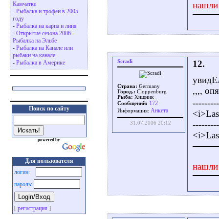
нашли
Камчатке
-
Рыбалка и трофеи в 2005
году
-
Рыбалка на карпа и линя
-
Открытие сезона 2006 -
Рыбалка на Эльбе
-
Рыбалка на Канале или
рыбаки на канале
Scradi
12.
-
Рыбалка в Америке
увидЕл
Страна:
Germany
,,,, о
Город.:
Cloppenburg
Рыба:
Хищник
---------
172
Сообщений:
Поиск по сайту
Aнкета
Информация:
<i>Las
---------
31.07.2006 20:12
<i>Las
powered by
Для пользователя
нашли
логин:
пароль:
[
регистрация
]