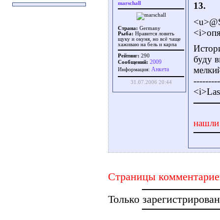
marschall
13.
<u>@S
Страна:
Germany
<i>опя
Рыба:
Нравится ловить
щуку и окуня, но всё чаще
хаживаю на бель и карпа
Истори
Рейтинг:
290
буду в
2009
Сообщений:
мелкий
Aнкета
Информация:
---------
31.07.2006 20:44
<i>Las
нашли
Страницы комментарие
Только зарегистрирова