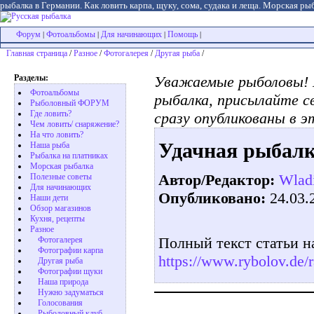
рыбалка в Германии. Как ловить карпа, щуку, сома, судака и леща. Морская рыб
Форум
Фотоальбомы
Для начинающих
Помощь
|
|
|
|
Главная страница
/
Разное
/
Фотогалерея
/
Другая рыба
/
Разделы:
Уважаемые рыболовы! 
Фотоальбомы
рыбалка, присылайте с
Рыболовный ФОРУМ
Где ловить?
сразу опубликованы в э
Чем ловить/ снаряжение?
На что ловить?
Удачная рыбалк
Наша рыба
Рыбалка на платниках
Морская рыбалка
Автор/Редактор:
Wlad
Полезные советы
Для начинающих
Опубликовано:
24.03.
Наши дети
Обзор магазинов
Кухня, рецепты
Разное
Полный текст статьи н
Фотогалерея
Фотографии карпа
https://www.rybolov.de/
Другая рыба
Фотографии щуки
Наша природа
Нужно задуматься
Голосования
Рыболовный клуб