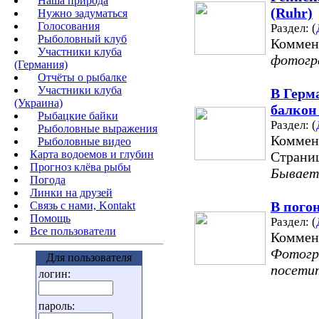
Наша природа
(Ruhr)
Нужно задуматься
Голосования
Раздел: (
Рыболовный клуб
Коммен
Участники клуба
фотогра
(Германия)
Отчёты о рыбалке
Участники клуба
В Герм
(Украина)
балкон 
Рыбацкие байки
Раздел: (
Рыболовные выражения
Коммен
Рыболовные видео
Карта водоемов и глубин
Страни
Прогноз клёва рыбы
Бывает
Погода
Линки на друзей
В пого
Связь с нами, Kontakt
Помощь
Раздел: (
Все пользователи
Коммен
Фотогр
Для пользователя
посети
логин:
пароль: