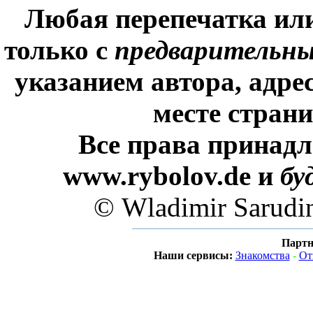
Любая перепечатка ил
только с
предварительн
указанием автора, адре
месте стран
Все права принадл
www.rybolov.de и
бу
© Wladimir Sarudi
Партн
Наши сервисы:
Знакомства
-
От