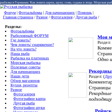
рыбалка в Германии. Как ловить карпа, щуку, сома, судака и леща. Морская рыб
Форум
|
Фотоальбомы
|
Для начинающих
|
Помощь
|
Главная страница
/
Разное
/
Фотогалерея
/
Другая рыба
/
Разделы:
Фотоальбомы
Рыболовный ФОРУМ
Моя м
Где ловить?
Раздел: 
Чем ловить/ снаряжение?
Комме
На что ловить?
Стран
Наша рыба
Рыбалка на платниках
Одно и
Морская рыбалка
Полезные советы
Рекордный
Для начинающих
Наши дети
Раздел: (
Дру
Обзор магазинов
Комментар
Кухня, рецепты
Страницы 
Разное
Рекордные 
Фотогалерея
подходящу
Фотографии карпа
Другая рыба
Фотографии щуки
Рейнск