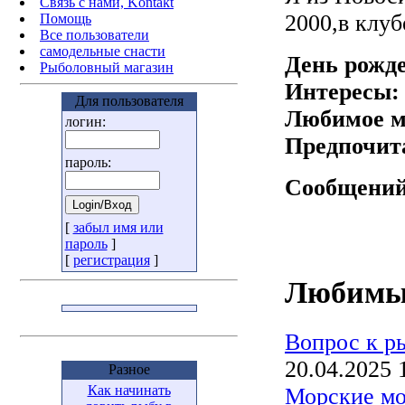
Связь с нами, Kontakt
2000,в клуб
Помощь
Все пользователи
самодельные снасти
День рожд
Рыболовный магазин
Интересы:
Для пользователя
Любимое м
логин:
Предпочит
пароль:
Сообщений
[
забыл имя или
пароль
]
[
регистрация
]
Любимые
Вопрос к р
20.04.2025 
Разное
Как начинать
Морские мон