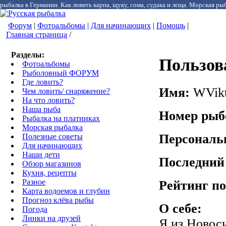
рыбалка в Германии. Как ловить карпа, щуку, сома, судака и леща. Морская рыб
Форум
|
Фотоальбомы
|
Для начинающих
|
Помощь
|
Главная страница
/
Разделы:
Пользов
Фотоальбомы
Рыболовный ФОРУМ
Где ловить?
Имя:
WVikt
Чем ловить/ снаряжение?
На что ловить?
Наша рыба
Номер рыб
Рыбалка на платниках
Морская рыбалка
Персональ
Полезные советы
Для начинающих
Наши дети
Последний
Обзор магазинов
Кухня, рецепты
Разное
Рейтинг по
Карта водоемов и глубин
Прогноз клёва рыбы
О себе:
Погода
Линки на друзей
Я из Новоси