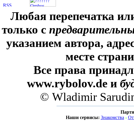
Любая перепечатка ил
только с
предварительн
указанием автора, адре
месте стран
Все права принадл
www.rybolov.de и
бу
© Wladimir Sarudi
Партн
Наши сервисы:
Знакомства
-
От