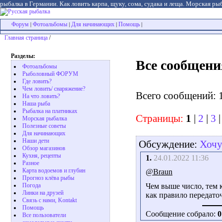
рыбалка в Германии. Как ловить карпа, щуку, сома, судака и леща. Морская рыб
Форум
Фотоальбомы
Для начинающих
Помощь
|
|
|
|
Главная страница
/
Разделы:
Все сообщени
Фотоальбомы
Рыболовный ФОРУМ
Где ловить?
Чем ловить/ снаряжение?
Всего сообщений: 
На что ловить?
Наша рыба
Рыбалка на платниках
Страницы:
1
|
2
|
3
Морская рыбалка
Полезные советы
Для начинающих
Наши дети
Обсуждение:
Хочу
Обзор магазинов
Кухня, рецепты
1.
24.01.2022 11:36
Разное
Карта водоемов и глубин
@Braun
Прогноз клёва рыбы
Погода
Чем выше число, тем 
Линки на друзей
как правило передато
Связь с нами, Kontakt
Помощь
Сообщение собрало:
0
Все пользователи