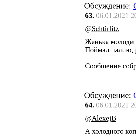
Обсуждение:
63.
06.01.2021 2
@Schtirlitz
Женька молодец
Поймал палию, 
Сообщение соб
Обсуждение:
64.
06.01.2021 2
@AlexejB
А холодного коп