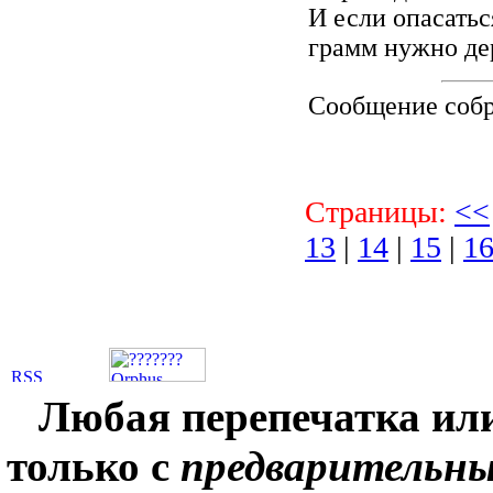
И если опасатьс
грамм нужно де
Сообщение соб
Страницы:
<<
13
|
14
|
15
|
1
Любая перепечатка ил
только с
предварительн