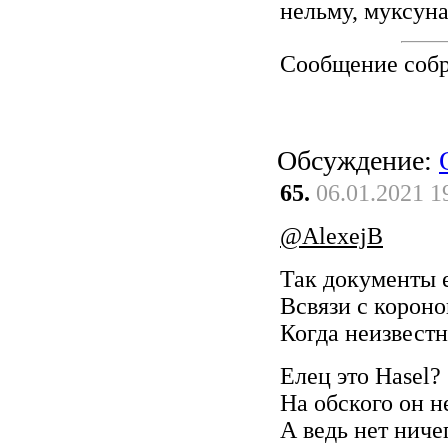
нельму, муксуна
Сообщение соб
Обсуждение:
65.
06.01.2021 1
@AlexejB
Так документы е
Всвязи с короно
Когда неизвестн
Елец это Hasel?
На обского он н
А ведь нет ниче