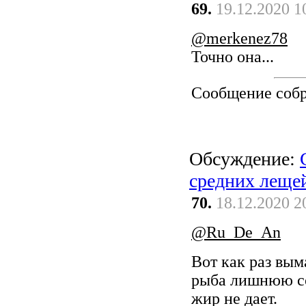
69.
19.12.2020 1
@merkenez78
Точно она...
Сообщение соб
Обсуждение:
средних леще
70.
18.12.2020 2
@Ru_De_An
Вот как раз вым
рыба лишнюю со
жир не дает.