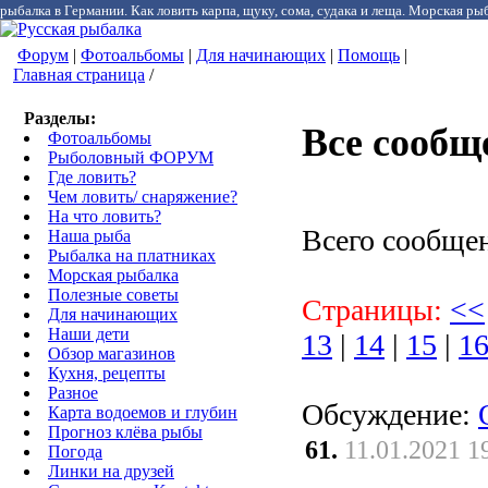
рыбалка в Германии. Как ловить карпа, щуку, сома, судака и леща. Морская рыб
Форум
|
Фотоальбомы
|
Для начинающих
|
Помощь
|
Главная страница
/
Разделы:
Все сообщ
Фотоальбомы
Рыболовный ФОРУМ
Где ловить?
Чем ловить/ снаряжение?
На что ловить?
Всего сообще
Наша рыба
Рыбалка на платниках
Морская рыбалка
Полезные советы
Страницы:
<<
Для начинающих
Наши дети
13
|
14
|
15
|
1
Обзор магазинов
Кухня, рецепты
Разное
Обсуждение:
Карта водоемов и глубин
Прогноз клёва рыбы
61.
11.01.2021 1
Погода
Линки на друзей