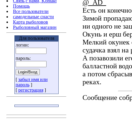
Связь с нами, Kontakt
@_AD_
Помощь
Есть он конечно 
Все пользователи
самодельные снасти
Зимой пропадают
Карта рыболовов
ни одного не за
Рыболовный магазин
Окунь и ерш бе
Для пользователя
Мелкий окунек с
логин:
судачка взял на 
А позавозили ег
пароль:
балластной вод
а потом сбрасы
[
забыл имя или
реках.
пароль
]
[
регистрация
]
Сообщение соб