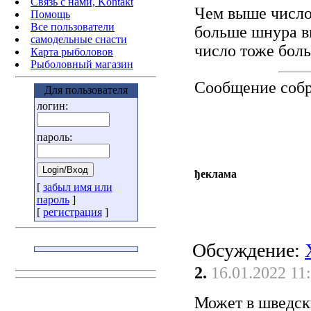
Связь с нами, Kontakt
Чем выше число
Помощь
Все пользователи
больше шнура в
самодельные снасти
число тоже бол
Карта рыболовов
Рыболовный магазин
Сообщение соб
Для пользователя
логин:
пароль:
ђеклама
[
забыл имя или
пароль
]
[
регистрация
]
Обсуждение:
2.
16.01.2022 11
Может в шведски