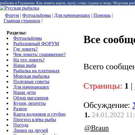
рыбалка в Германии. Как ловить карпа, щуку, сома, судака и леща. Морская рыб
Форум
|
Фотоальбомы
|
Для начинающих
|
Помощь
|
Главная страница
/
Разделы:
Все сообщ
Фотоальбомы
Рыболовный ФОРУМ
Где ловить?
Чем ловить/ снаряжение?
На что ловить?
Всего сообще
Наша рыба
Рыбалка на платниках
Морская рыбалка
Полезные советы
Страницы:
1
|
Для начинающих
Наши дети
Обзор магазинов
Обсуждение:
Кухня, рецепты
Разное
1.
24.01.2022 11
Карта водоемов и глубин
Прогноз клёва рыбы
Погода
@Braun
Линки на друзей