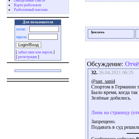
самодельные снасти
Карта рыболовов
Рыболовный магазин
Для пользователя
логин:
ђеклама
пароль:
[
забыл имя или пароль
]
[
регистрация
]
Обсуждение:
Отчё
32.
26.04.2021 06:35
@san_sani4
Спортом в Германии т
Было время, когда так 
Зелёные добились.
Линк на страницу (от
Запрещено.
Подавать в суд решил
Сообщение собрало:
0