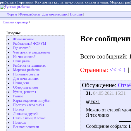
рыбалка в Германии. Как ловить карпа, щуку, сома, судака и леща. Морская рыб
Форум
Фотоальбомы
Для начинающих
Помощь
|
|
|
|
Главная страница
/
Разделы:
Все сообщени
Фотоальбомы
Рыболовный ФОРУМ
Где ловить?
Чем ловить/ снаряжение?
Всего сообщений: 
На что ловить?
Наша рыба
Рыбалка на платниках
Страницы:
<<
<
1
|
Морская рыбалка
Полезные советы
Для начинающих
Наши дети
Обсуждение:
Отчё
Обзор магазинов
Кухня, рецепты
31.
04.05.2021 15:31
Разное
Карта водоемов и глубин
@Fox1
Прогноз клёва рыбы
Погода
Можно от старой удо
Линки на друзей
Я так чиню
Связь с нами, Kontakt
Помощь
Сообщение собрало:
1
Все пользователи