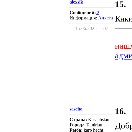
alexsik
15.
Сообщений:
2
Каки
Информация:
Aнкета
15.06.2025 11:07
нашл
адм
sascha
16.
Страна:
Kasachstan
Добр
Город.:
Temirtau
Рыба:
karp hecht