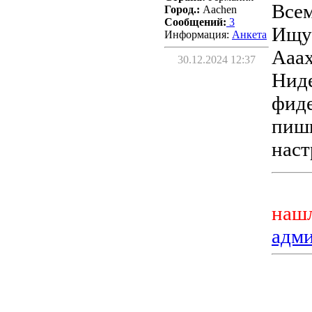
Всем
Город.:
Aachen
Сообщений:
3
Ищу 
Информация:
Aнкета
Ааах
30.12.2024 12:37
Ниде
фиде
пиши
наст
нашл
адм