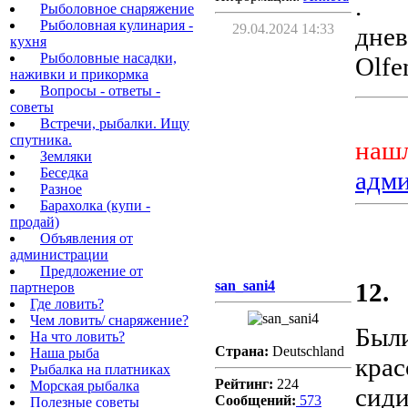
.
Рыболовное снаряжение
Рыболовная кулинария -
29.04.2024 14:33
днев
кухня
Рыболовные насадки,
Olfe
наживки и прикормка
Вопросы - ответы -
советы
Встречи, рыбалки. Ищу
спутника.
нашл
Земляки
Беседка
адм
Разное
Барахолка (купи -
продай)
Объявления от
администрации
Предложение от
san_sani4
12.
партнеров
Где ловить?
Чем ловить/ снаряжение?
Были
На что ловить?
Страна:
Deutschland
Наша рыба
крас
Рыбалка на платниках
Рейтинг:
224
Морская рыбалка
сиди
Сообщений:
573
Полезные советы