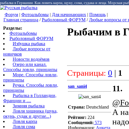
рыбалка в Германии. Как ловить карпа, щуку, сома, судака и леща. Морская рыб
Форум
|
Фотоальбомы
|
Для начинающих
|
Помощь
|
Главная страница
/
Рыболовный ФОРУМ
/
Любые вопросы от 
Разделы:
Рыбачим в 
Фотоальбомы
Рыболовный ФОРУМ
Избушка рыбака
Любые вопросы от
новичков
Новости водоёмов
Озеро или канал.
Способы ловли, принципы
Страницы:
0
|
1
Море. Способы ловли,
принципы
Речка. Способы ловли,
san_sani4
11.
принципы
Рыбалка в Голландии,
@Fo
Франции и ....
Зимняя рыбалка
Страна:
Deutschland
А на
Ловля хищника (щука,
окунь, судак и другие...)
Рейтинг:
224
надо
Ловля карпа
Сообщений:
573
Ловля сома
Информация:
Aнкета