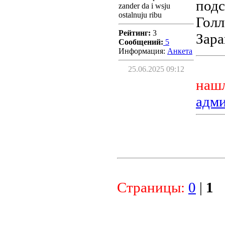
подс
zander da i wsju
ostalnuju ribu
Гол
Рейтинг:
3
Зара
Сообщений:
5
Информация:
Aнкета
25.06.2025 09:12
нашл
адм
Страницы:
0
|
1