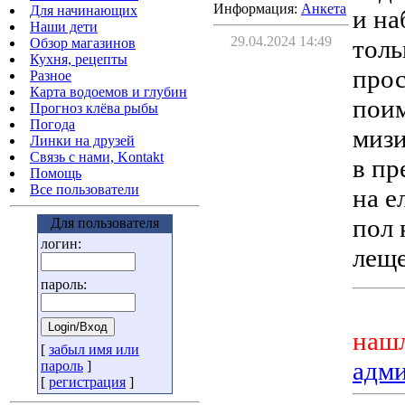
Информация:
Aнкета
Для начинающих
и на
Наши дети
29.04.2024 14:49
толь
Обзор магазинов
Кухня, рецепты
прос
Разное
Карта водоемов и глубин
поим
Прогноз клёва рыбы
Погода
мизи
Линки на друзей
Связь с нами, Kontakt
в пр
Помощь
Все пользователи
на е
пол 
Для пользователя
логин:
лещ
пароль:
нашл
[
забыл имя или
адм
пароль
]
[
регистрация
]