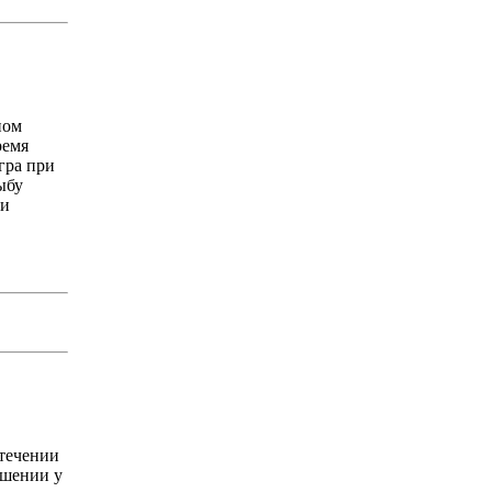
ном
ремя
гра при
ыбу
 и
стечении
ошении у