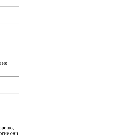
и не
хорошо,
рогие они