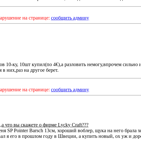
арушение на странице:
сообщить админу
в 10-ку, 10шт купил(по 4€),а разловить немогу,впрочем сильно 
 в них,раз на другое берет.
арушение на странице:
сообщить админу
а что вы скажете о фирме Lycky Craft???
ня SP Pointer Barsch 13см, хороший воблер, щука на него брала 
вал я его в прошлом году в Швеции, а купить новый, ох уж и до