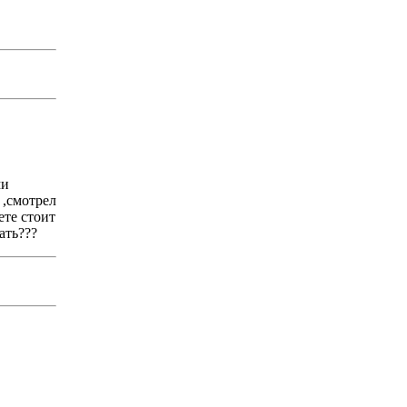
ми
 ,смотрел
ете стоит
ать???