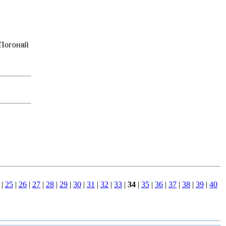
 Погоняй
|
25
|
26
|
27
|
28
|
29
|
30
|
31
|
32
|
33
|
34
|
35
|
36
|
37
|
38
|
39
|
40