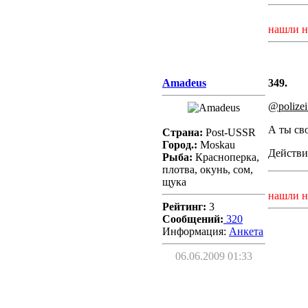
нашли н
Amadeus
349.
@polize
А ты св
Страна:
Post-USSR
Город.:
Moskau
Действи
Рыба:
Красноперка,
плотва, окунь, сом,
щука
нашли н
Рейтинг:
3
Сообщений:
320
Информация:
Aнкета
06.06.2009 01:33