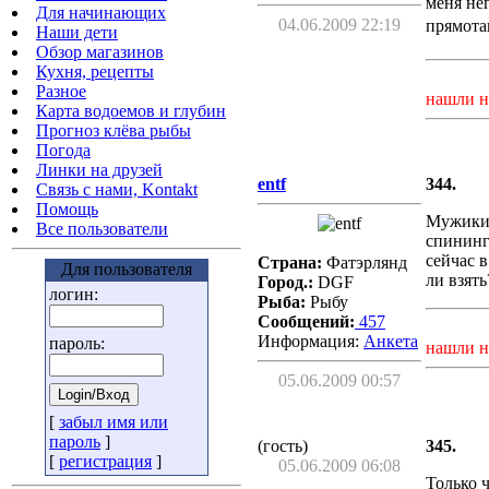
меня не
Для начинающих
04.06.2009 22:19
прямота
Наши дети
Обзор магазинов
Кухня, рецепты
Разное
нашли н
Карта водоемов и глубин
Прогноз клёва рыбы
Погода
Линки на друзей
entf
344.
Связь с нами, Kontakt
Помощь
Мужики,
Все пользователи
спининг
сейчас 
Страна:
Фатэрлянд
Для пользователя
ли взят
Город.:
DGF
логин:
Рыба:
Рыбу
Сообщений:
457
Информация:
Aнкета
пароль:
нашли н
05.06.2009 00:57
[
забыл имя или
пароль
]
(гость)
345.
[
регистрация
]
05.06.2009 06:08
Только ч