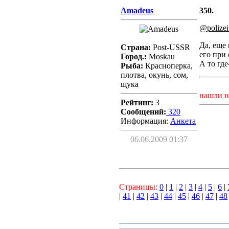
Amadeus
350.
@polize
Да, еще
Страна:
Post-USSR
его при 
Город.:
Moskau
А то где
Рыба:
Красноперка,
плотва, окунь, сом,
щука
нашли н
Рейтинг:
3
Сообщений:
320
Информация:
Aнкета
06.06.2009 01:37
Страницы:
0
|
1
|
2
|
3
|
4
|
5
|
6
|
|
41
|
42
|
43
|
44
|
45
|
46
|
47
|
48