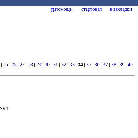
помощь
стартовая
в закладки
|
25
|
26
|
27
|
28
|
29
|
30
|
31
|
32
|
33
|
34
|
35
|
36
|
37
|
38
|
39
|
40
 ЗБЛ