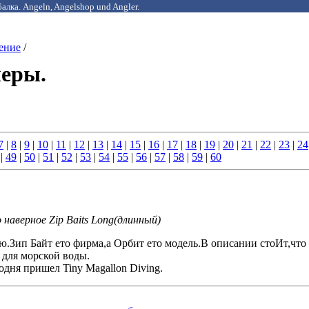
алка. Angeln, Angelshop und Angler.
ение
/
еры.
7
|
8
|
9
|
10
|
11
|
12
|
13
|
14
|
15
|
16
|
17
|
18
|
19
|
20
|
21
|
22
|
23
|
24
|
49
|
50
|
51
|
52
|
53
|
54
|
55
|
56
|
57
|
58
|
59
|
60
 наверное Zip Baits Long(длинный)
ю.Зип Байт ето фирма,а Орбит ето модель.В описании стоИт,что
 для морской воды.
одня пришел Tiny Magallon Diving.