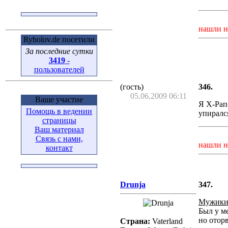
нашли н
Rybolov.de посетили
За последние сутки
3419
-
пользователей
(гость)
346.
05.06.2009 06:11
Ваше участие
Я X-Рапо
Помощь в ведении
упирался
страницы
Ваш материал
Связь с нами,
нашли н
контакт
Drunja
347.
Мужики,
Был у ме
но отор
Страна:
Vaterland