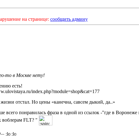
арушение на странице:
сообщить админу
го-то в Москве нету!
ению есть!
ww.ulovistaya.ru/index.php?module=shop&cat=177
 жизни отстал. Но цены «канечна, савсем дыкий, да..»
ше всего понравилась фраза в одной из ссылок -"где в Воронеже
к воблерам FLT? "
...