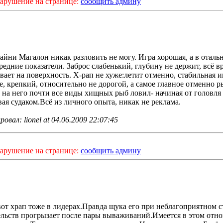
арушение на странице:
сообщить админу
Тайни Магалон никак разловить не могу. Игра хорошая, а в оталь
редние показатели. Заброс слабенький, глубину не держит, всё в
вает на поверхность. Х-рап не хуже:летит отменно, стабильная и
е, крепкий, относительно не дорогой, а самое главное отменно р
Я на него почти все виды хищных рыб ловил- начиная от головля
вая судаком.Всё из личного опыта, никак не реклама.
овал: lionel at 04.06.2009 22:07:45
арушение на странице:
сообщить админу
вот храп тоже в лидерах.Правда щука его при неблагоприятном 
ельств прогрызает после пары вываживаний.Имеется в этом отн