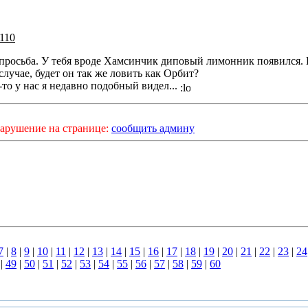
i110
 просьба. У тебя вроде Хамсинчик диповый лимонник появился.
случае, будет он так же ловить как Орбит?
-то у нас я недавно подобный видел...
арушение на странице:
сообщить админу
7
|
8
|
9
|
10
|
11
|
12
|
13
|
14
|
15
|
16
|
17
|
18
|
19
|
20
|
21
|
22
|
23
|
24
|
49
|
50
|
51
|
52
|
53
|
54
|
55
|
56
|
57
|
58
|
59
|
60