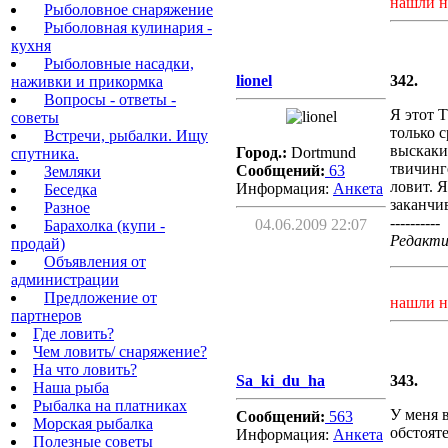
нашли н
Рыболовное снаряжение
Рыболовная кулинария -
кухня
Рыболовные насадки,
lionel
342.
наживки и прикормка
Вопросы - ответы -
Я этот 
советы
только с
Встречи, рыбалки. Ищу
выскаки
Город.:
Dortmund
спутника.
твичинг
Сообщений:
63
Земляки
ловит. 
Информация:
Aнкета
Беседка
заканчи
Разное
----------
04.06.2009 22:07
Барахолка (купи -
Редактир
продай)
Объявления от
администрации
Предложение от
нашли н
партнеров
Где ловить?
Чем ловить/ снаряжение?
На что ловить?
Sa_ki_du_ha
343.
Наша рыба
Рыбалка на платниках
У меня 
Сообщений:
563
Морская рыбалка
обстоят
Информация:
Aнкета
Полезные советы