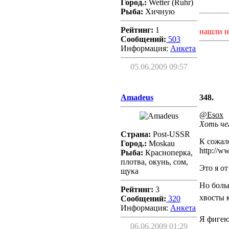
Город.:
Wetter (Ruhr)
Рыба:
Хичную
Рейтинг:
1
нашли н
Сообщений:
503
Информация:
Aнкета
05.06.2009 09:57
Amadeus
348.
@Esox
Хоть че
Страна:
Post-USSR
К сожал
Город.:
Moskau
http://w
Рыба:
Красноперка,
плотва, окунь, сом,
Это я от
щука
Но боль
Рейтинг:
3
хвосты 
Сообщений:
320
Информация:
Aнкета
Я фигею
06.06.2009 01:29