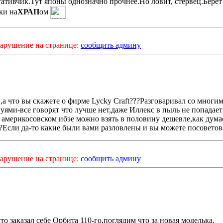
гативчик.Тут японы однозначно прочнее.Но ловит, стервец.Берёт
ки на
ХРАП
ом
арушение на странице:
сообщить админу
а что вы скажете о фирме Lycky Craft???Разговаривал со многи
уями-все говорят что лучше нет,даже Иллекс в пыль не попадает
в америкосовском ибэе можно взять в половину дешевле,как дума
ь?Если да-то какие были вами разловлены и вы можете посоветов
арушение на странице:
сообщить админу
то заказал себе Орбита 110-го,поглядим что за новая моделька.