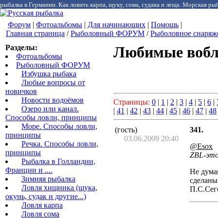
рыбалка в Германии. Как ловить карпа, щуку, сома, судака и леща. Морская рыб
Форум
|
Фотоальбомы
|
Для начинающих
|
Помощь
|
Главная страница
/
Рыболовный ФОРУМ
/
Рыболовное снаряж
Разделы:
Любимые вобл
Фотоальбомы
Рыболовный ФОРУМ
Избушка рыбака
Любые вопросы от
новичков
Новости водоёмов
Страницы:
0
|
1
|
2
|
3
|
4
|
5
|
6
|
Озеро или канал.
|
41
|
42
|
43
|
44
|
45
|
46
|
47
|
48
Способы ловли, принципы
Море. Способы ловли,
(гость)
341.
принципы
03.06.2009 20:40
Речка. Способы ловли,
@Esox
принципы
ZBL-это
Рыбалка в Голландии,
Франции и ....
Не дума
Зимняя рыбалка
сделаны
Ловля хищника (щука,
П.С.Сег
окунь, судак и другие...)
Ловля карпа
Ловля сома