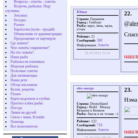
Вопросы - ответы - советы
Встречи, рыбалки. Ищу
спутника.
Klimat
22.
Земляки
Страна:
Германия
Беседка
@ale
Город.:
Гамбург
Разное
Рыба:
карп, линь, щука,
Барахолка (купи - продай)
угорь
Спас
Объявления от администрации
Рейтинг:
21
Предложение от партнеров
380
Сообщений:
Где ловить?
Aнкета
Информация:
Чем ловить/ снаряжение?
На что ловить?
20.10.2011 21:41
нашл
Наша рыба
Рыбалка на платниках
Морская рыбалка
Полезные советы
Для начинающих
Наши дети
Обзор магазинов
alex-margo
23.
Кухня, рецепты
Разное
Карта водоемов и глубин
Нэма 
Прогноз клёва рыбы
Страна:
Deutschland
Город.:
Brühl . Между
Погода
Кёльном и Бонном
Линки на друзей
Рыба:
Акула и не только :-)
Связь с нами, Kontakt
Помощь
Рейтинг:
122
718
Сообщений:
Все пользователи
Aнкета
нашл
Информация:
21.10.2011 09:18