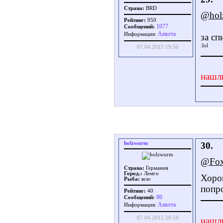
Страна:
BRD
@hol
Рейтинг:
950
1077
Сообщений:
Aнкета
Информация:
за сп
07.04.2015 19:56
нашл
holzwurm
30.
@Fo
Страна:
Германия
Город.:
Лемго
Хорош
Рыба:
всю
попр
Рейтинг:
40
86
Сообщений:
Aнкета
Информация:
07.04.2015 20:50
нашл