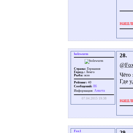
нашл
holzwurm
28.
@Fo
Страна:
Германия
Город.:
Лемго
Чёто 
Рыба:
всю
Где у
Рейтинг:
40
86
Сообщений:
Aнкета
Информация:
07.04.2015 19:38
нашл
Fox1
29.