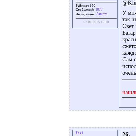
@Kli
Рейтинг:
950
1077
Сообщений:
У мня
Aнкета
Информация:
так ч
07.04.2015 19:10
Свет 
Батар
красн
сжето
каждо
Сам е
испо
очень
нашл
Fox1
26.