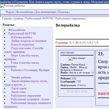
рыбалка в Германии. Как ловить карпа, щуку, сома, судака и леща. Морская рыб
Форум
Фотоальбомы
Для начинающих
Помощь
|
|
|
|
Главная страница
/
Рыболовный ФОРУМ
/
Рыболовное снаряжение
/
Разделы:
Велорыбалка
Фотоальбомы
Рыболовный ФОРУМ
Избушка рыбака
Любые вопросы от новичков
Страницы:
0
|
1
|
2
|
3
|
4
|
5
|
6
|
7
|
8
Новости водоёмов
Озеро или канал. Способы
ловли, принципы
alex-margo
21.
Море. Способы ловли,
принципы
Силу 
Речка. Способы ловли,
Страна:
Deutschland
ярче 
принципы
Город.:
Brühl . Между
Рыбалка в Голландии, Франции
Кёльном и Бонном
есть 
Рыба:
Акула и не только :-)
и ....
преде
Зимняя рыбалка
Рейтинг:
122
Ловля хищника (щука, окунь,
718
Сообщений:
судак и другие...)
Aнкета
Информация:
Ловля карпа
20.10.2011 20:16
Ловля сома
нашл
Рыболовное снаряжение
Рыболовная кулинария - кухня
Рыболовные насадки, наживки и
прикормка