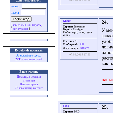
Для пользователя
логин:
пароль:
Klimat
24.
[
забыл имя или пароль
]
Страна:
Германия
[
регистрация
]
У мен
Город.:
Гамбург
Рыба:
карп, линь, щука,
запас
угорь
удобн
Рейтинг:
21
380
Сообщений:
логич
Aнкета
Информация:
Rybolov.de посетили
однов
07.04.2015 17:30
За последние сутки
распо
2995
- пользователей
как н
Ваше участие
Помощь в ведении
нашл
страницы
Ваш материал
Связь с нами, контакт
Fox1
25.
Страна:
BRD