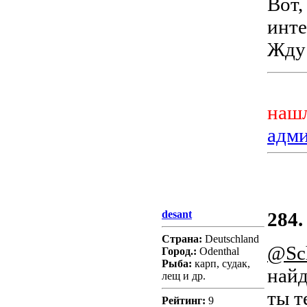
Вот,
инте
Жду 
нашл
адм
desant
284.
Страна:
Deutschland
@Sch
Город.:
Odenthal
Рыба:
карп, судак,
найд
лещ и др.
ты т
Рейтинг:
9