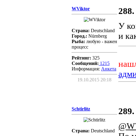
WViktor
288.
У ко
Страна:
Deutschland
и ка
Город.:
Nürnberg
Рыба:
любую - важен
процесс
Рейтинг:
325
нашл
Сообщений:
1215
Информация:
Aнкета
адм
19.10.2015 20:18
Schtirlitz
289.
@WV
Страна:
Deutschland