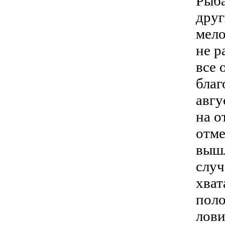
Рыба
друг
мело
не р
все 
благ
авгу
на о
отме
вышл
случ
хват
поло
лови