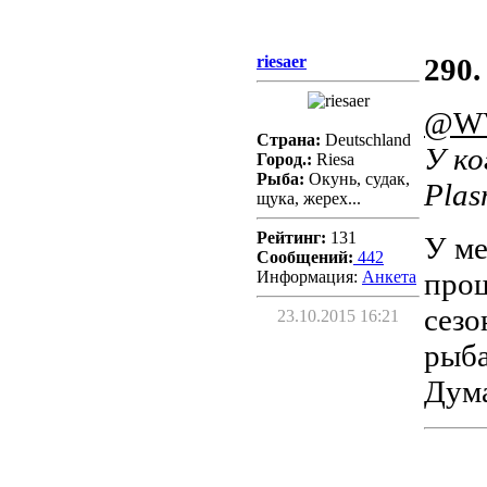
riesaer
290.
@WV
Страна:
Deutschland
У ко
Город.:
Riesa
Рыба:
Окунь, судак,
Pla
щука, жерех...
Рейтинг:
131
У ме
Сообщений:
442
прош
Информация:
Aнкета
сезо
23.10.2015 16:21
рыба
Дума