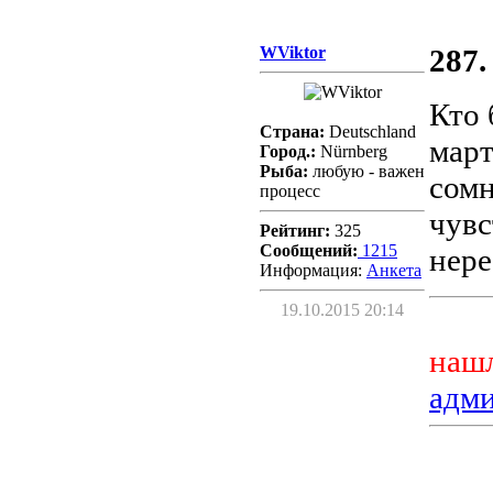
WViktor
287.
Кто 
Страна:
Deutschland
март
Город.:
Nürnberg
Рыба:
любую - важен
сомн
процесс
чувс
Рейтинг:
325
Сообщений:
1215
нере
Информация:
Aнкета
19.10.2015 20:14
нашл
адм