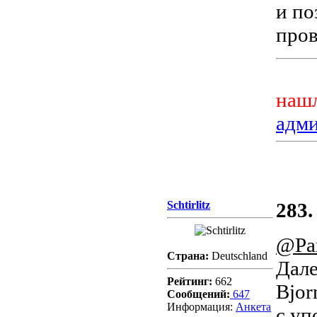
и по
пров
нашл
адм
Schtirlitz
283.
@Pa
Страна:
Deutschland
Дале
Рейтинг:
662
Bjor
Сообщений:
647
Информация:
Aнкета
с уп