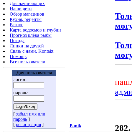
Для начинающих
Наши дети
Тол
Обзор магазинов
Кухня, рецепты
могу
Разное
Карта водоемов и глубин
Прогноз клёва рыбы
Погода
Тол
Линки на друзей
Связь с нами, Kontakt
могу
Помощь
Все пользователи
Для пользователя
логин:
нашл
адм
пароль:
[
забыл имя или
пароль
]
[
регистрация
]
Panik
282.