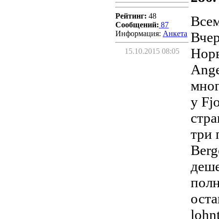
Рейтинг:
48
Всем
Сообщений:
87
Информация:
Aнкета
Вчер
Норв
15.10.2015 08:05
Ange
мног
у Fj
стра
три 
Berg
деше
полн
оста
lohn