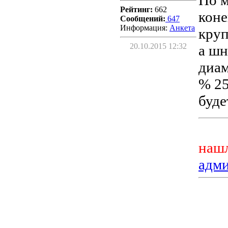
По м
Рейтинг:
662
коне
Сообщений:
647
Информация:
Aнкета
круп
20.10.2015 12:32
а шн
диам
% 25
будет
нашл
адм