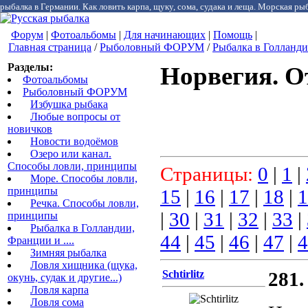
рыбалка в Германии. Как ловить карпа, щуку, сома, судака и леща. Морская рыб
Форум
|
Фотоальбомы
|
Для начинающих
|
Помощь
|
Главная страница
/
Рыболовный ФОРУМ
/
Рыбалка в Голландии
Разделы:
Норвегия. От
Фотоальбомы
Рыболовный ФОРУМ
Избушка рыбака
Любые вопросы от
новичков
Новости водоёмов
Озеро или канал.
Способы ловли, принципы
Страницы:
0
|
1
|
Море. Способы ловли,
принципы
15
|
16
|
17
|
18
|
1
Речка. Способы ловли,
|
30
|
31
|
32
|
33
|
принципы
Рыбалка в Голландии,
44
|
45
|
46
|
47
|
4
Франции и ....
Зимняя рыбалка
Ловля хищника (щука,
Schtirlitz
281.
окунь, судак и другие...)
Ловля карпа
Ловля сома