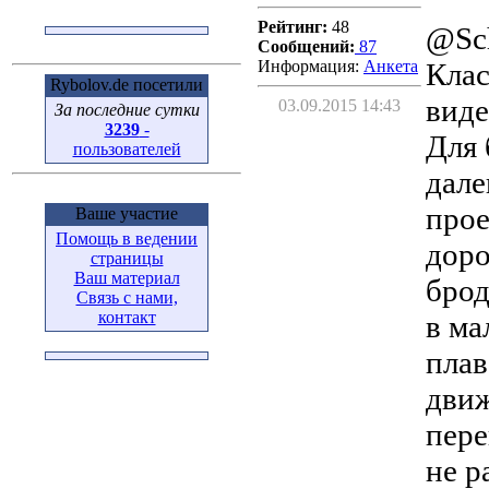
Рейтинг:
48
@Sch
Сообщений:
87
Информация:
Aнкета
Клас
Rybolov.de посетили
виде
03.09.2015 14:43
За последние сутки
3239
-
Для 
пользователей
дале
прое
Ваше участие
Помощь в ведении
доро
страницы
Ваш материал
брод
Связь с нами,
контакт
в ма
плав
движ
пере
не р