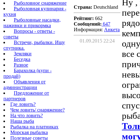
Ну ,
Рыболовное снаряжение
Страна:
Deutschland
Рыболовная кулинария -
пере
кухня
Рейтинг:
662
Рыболовные насадки,
рядо
Сообщений:
647
наживки и прикормка
Информация:
Aнкета
кемп
Вопросы - ответы -
советы
01.09.2015 22:24
одну
Встречи, рыбалки. Ищу
спутника.
все 
Земляки
Беседка
прич
Разное
Барахолка (купи -
невы
продай)
Объявления от
огра
администрации
высо
Предложение от
партнеров
спус
Где ловить?
Чем ловить/ снаряжение?
рыба
На что ловить?
Наша рыба
Тол
Рыбалка на платниках
Морская рыбалка
могу
Полезные советы