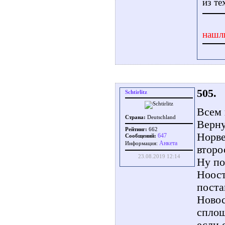
из те
нашл
505.
Schtirlitz
Всем 
Страна:
Deutschland
Верну
Рейтинг:
662
Норве
647
Сообщений:
Aнкета
Информация:
второ
23.08.2019 12:14
Ну по
Ноост
поста
Новос
сплош
если 