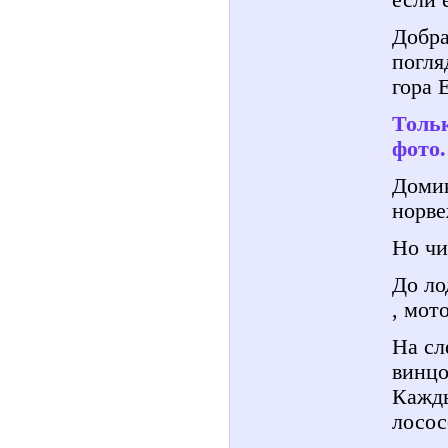
Добра
погля
гора 
Тольк
фото.
Домик
норве
Но чи
До ло
, мот
На сл
винцо
Кажды
лосос