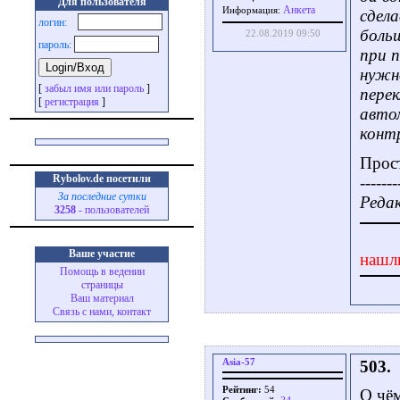
Для пользователя
Aнкета
Информация:
сдела
логин:
боль
22.08.2019 09:50
пароль:
при п
нужно
[
забыл имя или пароль
]
пере
[
регистрация
]
автом
конт
Прост
Rybolov.de посетили
-------
За последние сутки
Редак
3258
- пользователей
Ваше участие
нашл
Помощь в ведении
страницы
Ваш материал
Связь с нами, контакт
Asia-57
503.
Рейтинг:
54
О чём