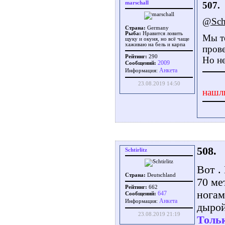
marschall
507.
@Scht
Страна:
Germany
Рыба:
Нравится ловить
Мы то
щуку и окуня, но всё чаще
хаживаю на бель и карпа
прове
Рейтинг:
290
Но не
2009
Сообщений:
Aнкета
Информация:
23.08.2019 14:50
нашл
508.
Schtirlitz
Вот .
Страна:
Deutschland
70 ме
Рейтинг:
662
ногам
647
Сообщений:
Aнкета
Информация:
дырой
23.08.2019 21:19
Тольк