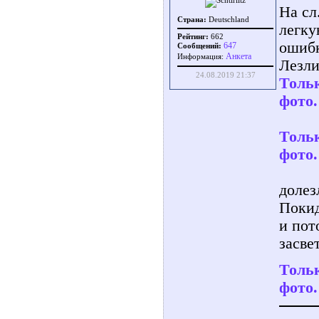
На сл
Страна:
Deutschland
легку
Рейтинг:
662
ошибк
647
Сообщений:
Aнкета
Информация:
Лезли
24.08.2019 21:37
Тольк
фото.
Тольк
фото.
долез
Покид
и пот
засвет
Тольк
фото.