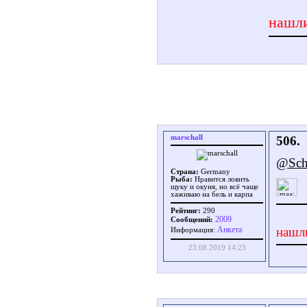
нашли
marschall
506.
@Scht
Страна:
Germany
Рыба:
Нравится ловить
щуку и окуня, но всё чаще
хаживаю на бель и карпа
Рейтинг:
290
2009
Сообщений:
нашл
Aнкета
Информация:
23.08.2019 14:23