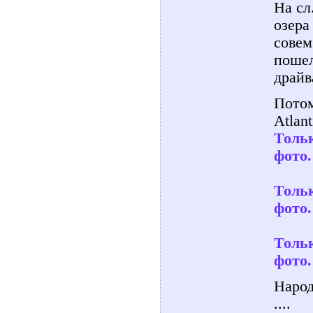
На сл
озера
совем
пошел
драйва
Потом
Atlant
Тольк
фото.
Тольк
фото.
Тольк
фото.
Народ
....