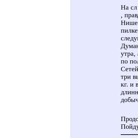
На сл
, пра
Нишег
пилке
следу
Думаю
утра,
по по
Сетей
три в
кг. и
длинн
добыч
Продо
Пойду