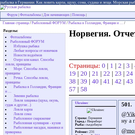
рыбалка в Германии. Как ловить карпа, щуку, сома, судака и леща. Морская рыб
Форум
Фотоальбомы
Для начинающих
Помощь
|
|
|
|
Главная страница
/
Рыболовный ФОРУМ
/
Рыбалка в Голландии, Франции и ....
/
Разделы:
Норвегия. Отчет
Фотоальбомы
Рыболовный ФОРУМ
Избушка рыбака
Любые вопросы от новичков
Новости водоёмов
Озеро или канал. Способы
Страницы:
0
|
1
|
2
|
3
|
ловли, принципы
Море. Способы ловли,
19
|
20
|
21
|
22
|
23
|
24
принципы
Речка. Способы ловли,
38
|
39
|
40
|
41
|
42
|
43
принципы
Рыбалка в Голландии, Франции
57
|
58
и ....
Зимняя рыбалка
Ловля хищника (щука, окунь,
Ukrainec
501.
судак и другие...)
Ловля карпа
@Vik
Ловля сома
Рыболовное снаряжение
Страна:
Германия
ну а 
Город.:
Нюрнберг
Рыболовная кулинария - кухня
Рыба:
съедобную
Рыболовные насадки, наживки и
@mon
прикормка
Рейтинг:
231