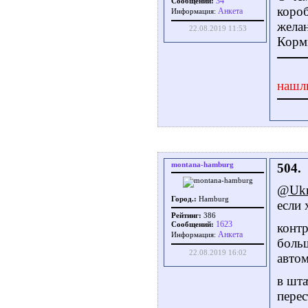
34
Сообщений:
короб
Aнкета
Информация:
желан
22.08.2019 11:53
Корми
нашл
montana-hamburg
504.
@Ukr
Город.:
Hamburg
если 
Рейтинг:
386
1623
Сообщений:
контр
Aнкета
Информация:
больш
22.08.2019 16:02
автом
в шта
перес