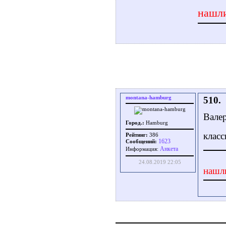
нашли
montana-hamburg
510.
Валер
Город.:
Hamburg
клас
Рейтинг:
386
1623
Сообщений:
Aнкета
Информация:
24.08.2019 22:05
нашл