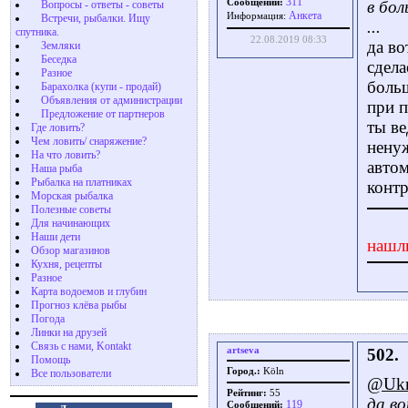
311
Сообщений:
в бо
Вопросы - ответы - советы
Aнкета
Информация:
Встречи, рыбалки. Ищу
...
спутника.
22.08.2019 08:33
да во
Земляки
Беседка
сдела
Разное
боль
Барахолка (купи - продай)
Объявления от администрации
при п
Предложение от партнеров
ты ве
Где ловить?
Чем ловить/ снаряжение?
нену
На что ловить?
автом
Наша рыба
Рыбалка на платниках
конт
Морская рыбалка
Полезные советы
Для начинающих
Наши дети
нашл
Обзор магазинов
Кухня, рецепты
Разное
Карта водоемов и глубин
Прогноз клёва рыбы
Погода
Линки на друзей
Связь с нами, Kontakt
artseva
502.
Помощь
Город.:
Köln
Все пользователи
@Ukr
Рейтинг:
55
да во
119
Сообщений: