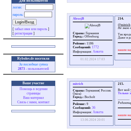
Для пользователя
логин:
пароль:
AlexejB
214.
@mitrich
Не знаю 
[
забыл имя или пароль
]
[
регистрация
]
Страна:
Германия
Так врод
Город.:
Offenburg
Даже я р
Рейтинг:
1186
1772
Сообщений:
нашли на
Aнкета
Информация:
Rybolov.de посетили
01.02.2024 17:03
За последние сутки
2873
- пользователей
Ваше участие
mitrich
215.
Помощь в ведении
Вот мой 
Страна:
Германия( Россия.
страницы
Только з
Омск)
Город.:
Bocholt
Ваш материал
----------
Связь с нами, контакт
Редактир
Рейтинг:
9
36
Сообщений:
Aнкета
Информация:
нашли на
13.06.2024 20:01