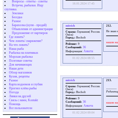
Вопросы - ответы - советы
16.01.2024 17:45
Встречи, рыбалки. Ищу
спутника.
Земляки
Беседка
Разное
Барахолка (купи - продай)
mitrich
212.
Объявления от администрации
Не знаю 
Страна:
Германия( Россия.
Предложение от партнеров
Омск)
Где ловить?
Город.:
Bocholt
Чем ловить/ снаряжение?
нашли на
Рейтинг:
9
На что ловить?
36
Сообщений:
Наша рыба
Aнкета
Информация:
Рыбалка на платниках
Морская рыбалка
01.02.2024 08:55
Полезные советы
Для начинающих
Наши дети
Обзор магазинов
Кухня, рецепты
Разное
mitrich
213.
Карта водоемов и глубин
Страна:
Германия( Россия.
Прогноз клёва рыбы
----------
Омск)
Редактир
Погода
Город.:
Bocholt
Линки на друзей
Рейтинг:
9
Связь с нами, Kontakt
36
Сообщений:
нашли на
Помощь
Aнкета
Информация:
Все пользователи
01.02.2024 09:04