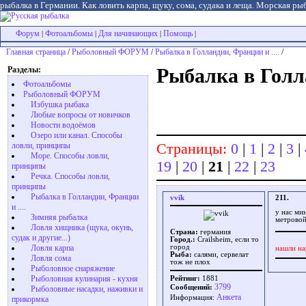
рыбалка в Германии. Как ловить карпа, щуку, сома, судака и леща. Морская рыб
Форум
Фотоальбомы
Для начинающих
Помощь
|
|
|
|
Главная страница
/
Рыболовный ФОРУМ
/
Рыбалка в Голландии, Франции и ....
/
Разделы:
Рыбалка в Голл
Фотоальбомы
Рыболовный ФОРУМ
Избушка рыбака
Любые вопросы от новичков
Новости водоёмов
Озеро или канал. Способы
Страницы:
0
|
1
|
2
|
3
|
ловли, принципы
Море. Способы ловли,
19
|
20
|
21
|
22
|
23
принципы
Речка. Способы ловли,
принципы
Рыбалка в Голландии, Франции
vvik
211.
и ....
у нас ми
Зимняя рыбалка
метровой
Ловля хищника (щука, окунь,
Страна:
германия
судак и другие...)
Город.:
Crailsheim, если то
Ловля карпа
город
нашли на
Рыба:
салями, сервелат
Ловля сома
тож не плох
Рыболовное снаряжение
Рыболовная кулинария - кухня
Рейтинг:
1881
3799
Сообщений:
Рыболовные насадки, наживки и
Aнкета
Информация:
прикормка