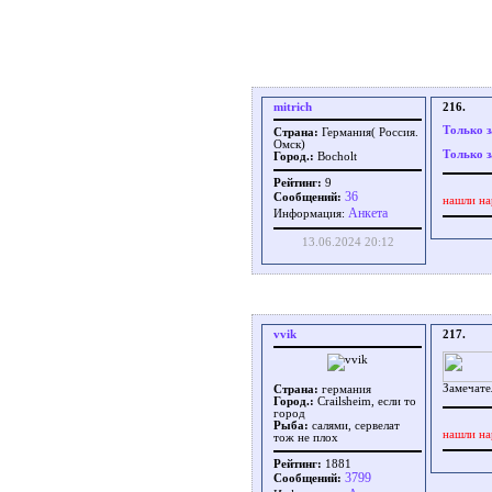
mitrich
216.
Только з
Страна:
Германия( Россия.
Омск)
Только з
Город.:
Bocholt
Рейтинг:
9
36
Сообщений:
нашли на
Aнкета
Информация:
13.06.2024 20:12
vvik
217.
Замечате
Страна:
германия
Город.:
Crailsheim, если то
город
Рыба:
салями, сервелат
нашли на
тож не плох
Рейтинг:
1881
3799
Сообщений: