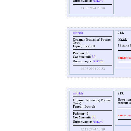
Aнкета
Информация:
13.06.2024 23:26
mitrich
218.
@vvik
Страна:
Германия( Россия.
Омск)
19 лет в
Город.:
Bocholt
Рейтинг:
9
36
Сообщений:
нашли на
Aнкета
Информация:
14.06.2024 22:53
mitrich
219.
Всем при
Страна:
Германия( Россия.
зависит 
Омск)
Город.:
Bocholt
Рейтинг:
9
нашли на
36
Сообщений:
Aнкета
Информация:
12.12.2024 13:28