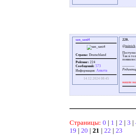
san_sani4
220.
@mitrich
Поступил
Страна:
Deutschland
Так в го
появилос
Рейтинг:
224
573
Сообщений:
----------
Редактир
Aнкета
Информация:
14.12.2024 08:45
нашли на
Страницы:
0
|
1
|
2
|
3
|
19
|
20
|
21
|
22
|
23