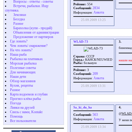
Вопросы - ответы - советы
Рейтинг:
554
Встречи, рыбалки. Ищу
2834
Сообщений:
спутника.
Aнкета
Информация:
Земляки
Беседка
25.09.2009 13:25
Разное
Барахолка (купи - продай)
Объявления от администрации
Предложение от партнеров
Где ловить?
WLAD-73
3.
Чем ловить/ снаряжение?
биненмад
На что ловить?
Наша рыба
Страна:
СССР
Рыбалка на платниках
Город.:
КАНСК/NEUWIED
нашли на
Морская рыбалка
Рыба:
большую
Полезные советы
Рейтинг:
3
Для начинающих
209
Сообщений:
Наши дети
Aнкета
Информация:
Обзор магазинов
Кухня, рецепты
25.09.2009 13:31
Разное
Карта водоемов и глубин
Прогноз клёва рыбы
Погода
Линки на друзей
Sa_ki_du_ha
4.
Связь с нами, Kontakt
@WLAD-
563
Сообщений:
Помощь
Aнкета
Информация:
У меня 
Все пользователи
25.09.2009 13:34