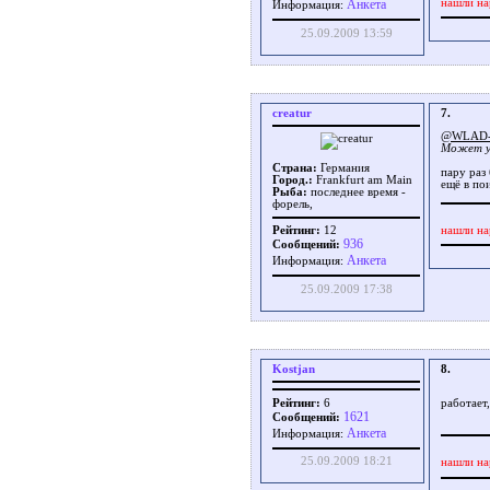
нашли на
Aнкета
Информация:
25.09.2009 13:59
creatur
7.
@WLAD-
Может у
Страна:
Германия
пару раз 
Город.:
Frankfurt am Main
ещё в по
Рыба:
последнее время -
форель,
нашли на
Рейтинг:
12
936
Сообщений:
Aнкета
Информация:
25.09.2009 17:38
Kostjan
8.
Рейтинг:
6
работает
1621
Сообщений:
Aнкета
Информация:
25.09.2009 18:21
нашли на