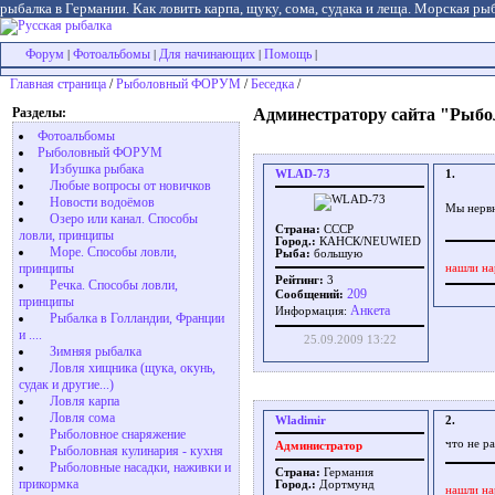
рыбалка в Германии. Как ловить карпа, щуку, сома, судака и леща. Морская рыб
Форум
Фотоальбомы
Для начинающих
Помощь
|
|
|
|
Главная страница
/
Рыболовный ФОРУМ
/
Беседка
/
Разделы:
Админестратору сайта "Рыбо
Фотоальбомы
Рыболовный ФОРУМ
Избушка рыбака
WLAD-73
1.
Любые вопросы от новичков
Новости водоёмов
Мы нервн
Озеро или канал. Способы
Страна:
СССР
ловли, принципы
Город.:
КАНСК/NEUWIED
Море. Способы ловли,
Рыба:
большую
принципы
нашли на
Рейтинг:
3
Речка. Способы ловли,
209
Сообщений:
принципы
Aнкета
Информация:
Рыбалка в Голландии, Франции
и ....
25.09.2009 13:22
Зимняя рыбалка
Ловля хищника (щука, окунь,
судак и другие...)
Ловля карпа
Ловля сома
Wladimir
2.
Рыболовное снаряжение
что не р
Администратор
Рыболовная кулинария - кухня
Рыболовные насадки, наживки и
Страна:
Германия
прикормка
Город.:
Дортмунд
нашли на