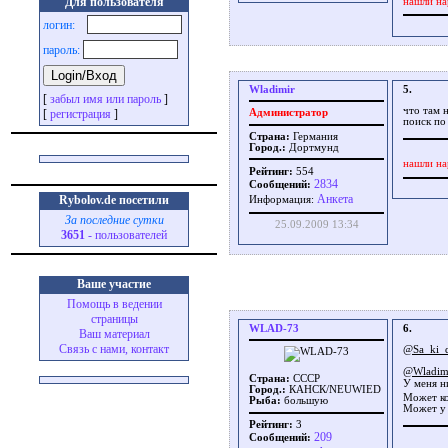
Для пользователя
нашли на
логин:
пароль:
Wladimir
5.
[
забыл имя или пароль
]
что там 
[
регистрация
]
Администратор
поиск по
Страна:
Германия
Город.:
Дортмунд
нашли на
Рейтинг:
554
2834
Сообщений:
Aнкета
Rybolov.de посетили
Информация:
За последние сутки
25.09.2009 13:34
3651
- пользователей
Ваше участие
Помощь в ведении
страницы
WLAD-73
6.
Ваш материал
Связь с нами, контакт
@Sa_ki_
@Wladim
Страна:
СССР
У меня н
Город.:
КАНСК/NEUWIED
Может ко
Рыба:
большую
Может у 
Рейтинг:
3
209
Сообщений: