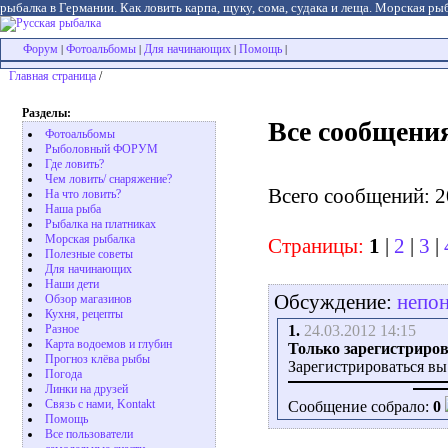
рыбалка в Германии. Как ловить карпа, щуку, сома, судака и леща. Морская рыб
Форум
Фотоальбомы
Для начинающих
Помощь
|
|
|
|
Главная страница
/
Разделы:
Все сообщени
Фотоальбомы
Рыболовный ФОРУМ
Где ловить?
Чем ловить/ снаряжение?
Всего сообщений: 2
На что ловить?
Наша рыба
Рыбалка на платниках
Морская рыбалка
Страницы:
1
|
2
|
3
|
Полезные советы
Для начинающих
Наши дети
Обсуждение:
непон
Обзор магазинов
Кухня, рецепты
1.
24.03.2012 14:15
Разное
Карта водоемов и глубин
Только зарегистриров
Прогноз клёва рыбы
Зарегистрироваться вы
Погода
Линки на друзей
Связь с нами, Kontakt
Сообщение собрало:
0
Помощь
Все пользователи