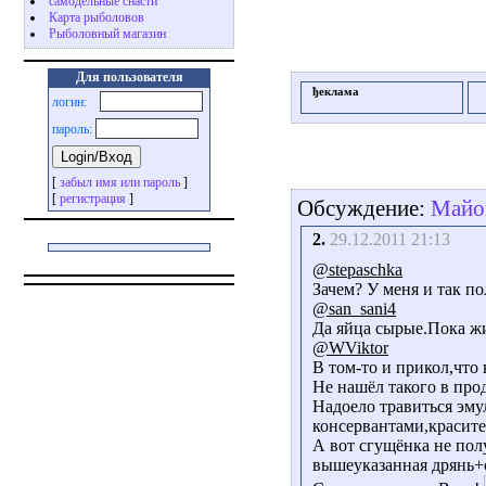
самодельные снасти
Карта рыболовов
Рыболовный магазин
Для пользователя
ђеклама
логин:
пароль:
[
забыл имя или пароль
]
[
регистрация
]
Обсуждение:
Майо
2.
29.12.2011 21:13
@stepaschka
Зачем? У меня и так п
@san_sani4
Да яйца сырые.Пока 
@WViktor
В том-то и прикол,что
Не нашёл такого в про
Надоело травиться эму
консервантами,красите
А вот сгущёнка не пол
вышеуказанная дрянь+